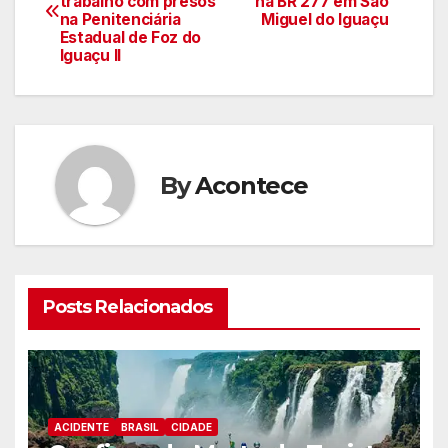
trabalho com presos
na BR 277 em São
de
na Penitenciária
Miguel do Iguaçu
Estadual de Foz do
artigos
Iguaçu II
By
Acontece
Posts Relacionados
ACIDENTE
BRASIL
CIDADE