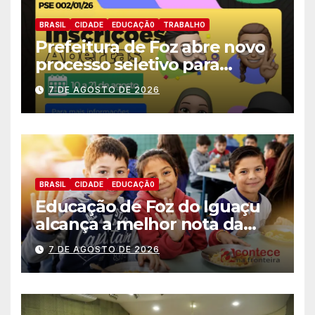
BRASIL
CIDADE
EDUCAÇÃ0
TRABALHO
Prefeitura de Foz abre novo
processo seletivo para
estagiários
7 DE AGOSTO DE 2026
BRASIL
CIDADE
EDUCAÇÃ0
Educação de Foz do Iguaçu
alcança a melhor nota da
história no IDEB
7 DE AGOSTO DE 2026