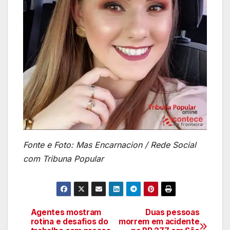
Fonte e Foto: Mas Encarnacion / Rede Social
com Tribuna Popular
Agentes mostram
Duas pessoas
Navegação
rotina e desafios do
morrem em acidente