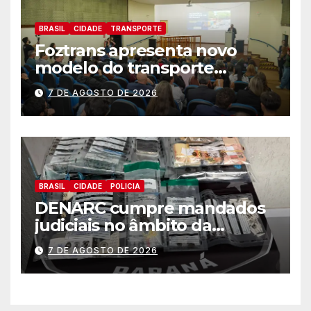
BRASIL
CIDADE
TRANSPORTE
Foztrans apresenta novo
modelo do transporte
coletivo em audiência
7 DE AGOSTO DE 2026
pública e avança para um
sistema mais moderno e
eficiente
BRASIL
CIDADE
POLICIA
DENARC cumpre mandados
judiciais no âmbito da
“Operação Quadrante do Pó”
7 DE AGOSTO DE 2026
em Foz do Iguaçu