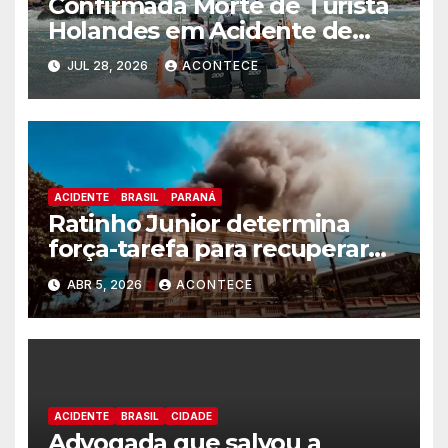
Confirmada Morte de Turista
Holandes em Acidente de
Barco nas Cataratas
JUL 28, 2026
ACONTECE
ACIDENTE
BRASIL
PARANÁ
Ratinho Junior determina
força-tarefa para recuperar
prédio do Instituto de
ABR 5, 2026
ACONTECE
Educação de Paranaguá
ACIDENTE
BRASIL
CIDADE
Advogada que salvou a