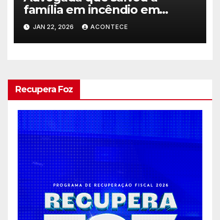
família em incêndio em
edificio recebe alta médica
JAN 22, 2026
ACONTECE
Recupera Foz