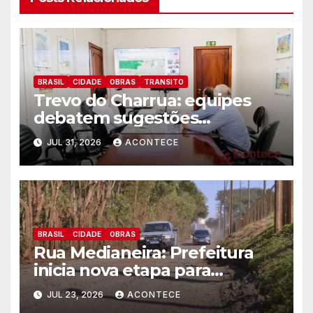
BRASIL
CIDADE
OBRAS
TRANSITO
Trevo do Charrua: equipes
debatem sugestões
apresentadas pela população
JUL 31, 2026
ACONTECE
para aperfeiçoar projeto
BRASIL
CIDADE
OBRAS
Rua Medianeira: Prefeitura
inicia nova etapa para
viabilizar a pavimentação
JUL 23, 2026
ACONTECE
completa da via