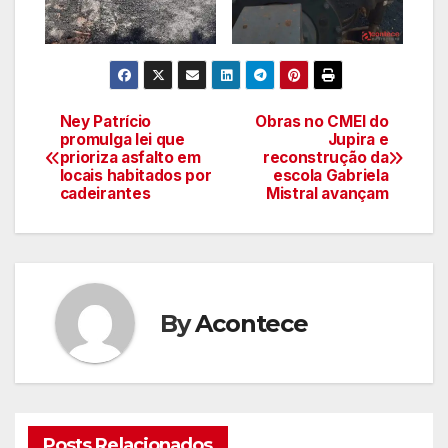
Ney Patrício
Obras no CMEI do
Navegação
promulga lei que
Jupira e
prioriza asfalto em
reconstrução da
de
locais habitados por
escola Gabriela
cadeirantes
Mistral avançam
artigos
By
Acontece
Posts Relacionados