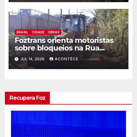
BRASIL
CIDADE
OBRAS
Foztrans orienta motoristas
sobre bloqueios na Rua
Medianeira durante serviços
JUL 14, 2026
ACONTECE
de melhorias
Recupera Foz