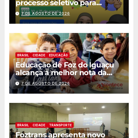
processo seletivo para
estagiários
7 DE AGOSTO DE 2026
BRASIL
CIDADE
EDUCAÇÃ0
Educação de Foz do Iguaçu
alcança a melhor nota da
história no IDEB
7 DE AGOSTO DE 2026
BRASIL
CIDADE
TRANSPORTE
Foztrans apresenta novo