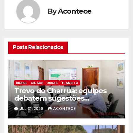
By
Acontece
Posts Relacionados
BRASIL
CIDADE
OBRAS
TRANSITO
Trevo do Charrua: equipes
debatem sugestões
apresentadas pela população
JUL 31, 2026
ACONTECE
para aperfeiçoar projeto