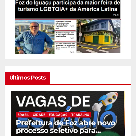
Últimos Posts
BRASIL
CIDADE
EDUCAÇÃ0
B
Educação de Foz do Iguaçu
o
F
alcança a melhor nota da
m
história no IDEB