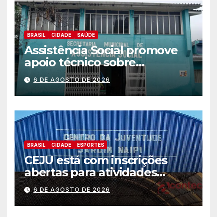
BRASIL
CIDADE
SAÚDE
Assistência Social promove
apoio técnico sobre
preparação e resposta a
6 DE AGOSTO DE 2026
situações de emergência e
calamidade pública
BRASIL
CIDADE
ESPORTES
CEJU está com inscrições
abertas para atividades
gratuitas
6 DE AGOSTO DE 2026