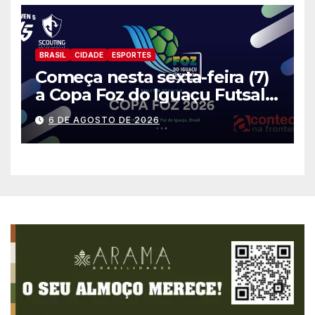
BRASIL
CIDADE
ESPORTES
Começa nesta sexta-feira (7)
a Copa Foz do Iguaçu Futsal
2026 com equipes de quatro
6 DE AGOSTO DE 2026
países