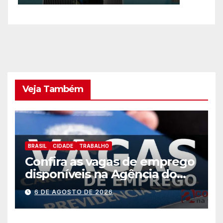
Veja Também
BRASIL
CIDADE
TRABALHO
Confira as vagas de emprego
disponíveis na Agência do
Trabalhador
6 DE AGOSTO DE 2026