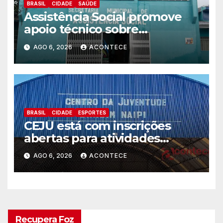
BRASIL
CIDADE
SAÚDE
Assistência Social promove
apoio técnico sobre
preparação e resposta a
AGO 6, 2026
ACONTECE
situações de emergência e
calamidade pública
BRASIL
CIDADE
ESPORTES
CEJU está com inscrições
abertas para atividades
gratuitas
AGO 6, 2026
ACONTECE
Recupera Foz