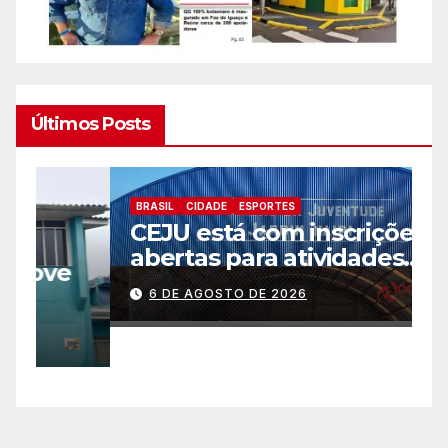
Últimos Posts
BRASIL
CIDADE
ESPORTES
B
CEJU está com inscrições
C
abertas para atividades
a
gratuitas
2
6 DE AGOSTO DE 2026
p