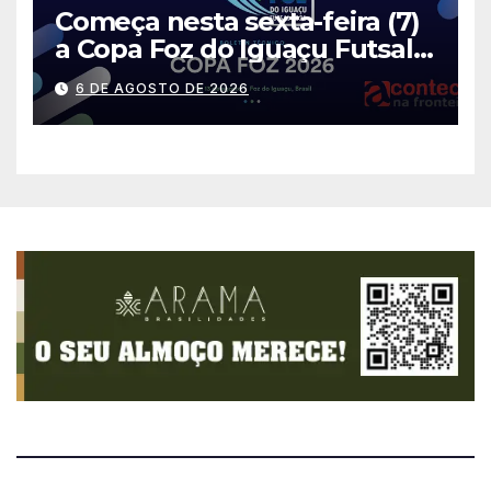
Começa nesta sexta-feira (7)
a Copa Foz do Iguaçu Futsal
2026 com equipes de quatro
6 DE AGOSTO DE 2026
países