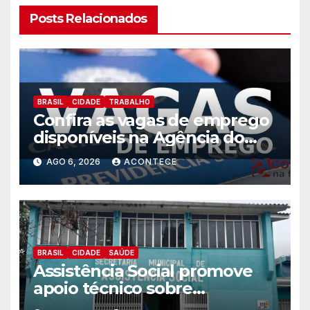
Posts Relacionados
BRASIL
CIDADE
TRABALHO
Confira as vagas de emprego
disponíveis na Agência do
Trabalhador
AGO 6, 2026
ACONTECE
BRASIL
CIDADE
SAÚDE
Assistência Social promove
apoio técnico sobre
preparação e resposta a