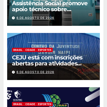
Assistência Social promove
apoio técnico sobre
preparação e resposta a
6 DE AGOSTO DE 2026
situações de emergência e
calamidade pública
BRASIL
CIDADE
ESPORTES
CEJU está com inscrições
abertas para atividades
gratuitas
6 DE AGOSTO DE 2026
BRASIL
CIDADE
ESPORTES