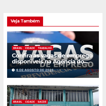
Veja Também
BRASIL
CIDADE
TRABALHO
Confira as vagas de emprego
disponíveis na Agência do
Trabalhador
6 DE AGOSTO DE 2026
BRASIL
CIDADE
SAÚDE