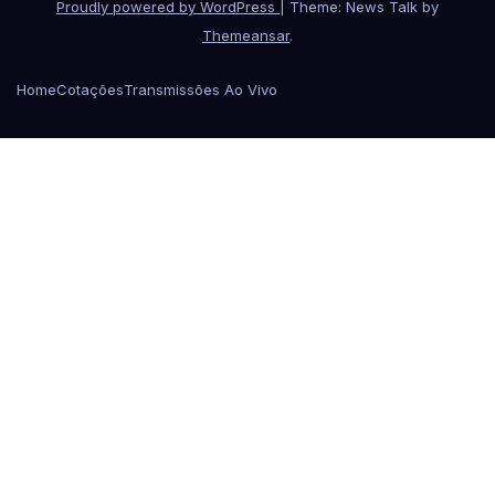
Proudly powered by WordPress
|
Theme: News Talk by
Themeansar
.
Home
Cotações
Transmissões Ao Vivo