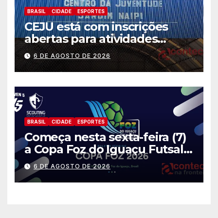
BRASIL
CIDADE
ESPORTES
CEJU está com inscrições
abertas para atividades
gratuitas
6 DE AGOSTO DE 2026
BRASIL
CIDADE
ESPORTES
Começa nesta sexta-feira (7)
a Copa Foz do Iguaçu Futsal
2026 com equipes de quatro
6 DE AGOSTO DE 2026
países