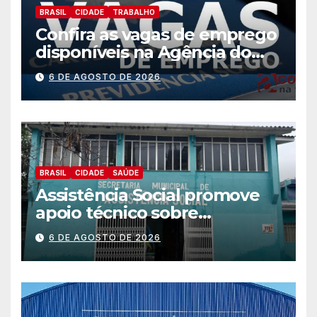
BRASIL
CIDADE
TRABALHO
Confira as vagas de emprego
disponíveis na Agência do
Trabalhador
6 DE AGOSTO DE 2026
BRASIL
CIDADE
SAÚDE
Assistência Social promove
apoio técnico sobre
preparação e resposta a
6 DE AGOSTO DE 2026
situações de emergência e
calamidade pública