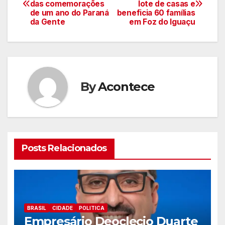
das comemorações
lote de casas e
de
de um ano do Paraná
beneficia 60 famílias
da Gente
em Foz do Iguaçu
artigos
By
Acontece
Posts Relacionados
BRASIL
CIDADE
POLITICA
Empresário Deoclecio Duarte