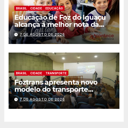
BRASIL
CIDADE
EDUCAÇÃ0
Educação de Foz do Iguaçu
alcança a melhor nota da
história no IDEB
7 DE AGOSTO DE 2026
BRASIL
CIDADE
TRANSPORTE
Foztrans apresenta novo
modelo do transporte
coletivo em audiência
7 DE AGOSTO DE 2026
pública e avança para um
sistema mais moderno e
eficiente