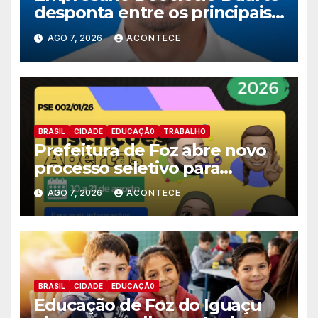
desponta entre os principais
nomes do União Brasil para
AGO 7, 2026
ACONTECE
deputado estadual
BRASIL
CIDADE
EDUCAÇÃ0
TRABALHO
Prefeitura de Foz abre novo
processo seletivo para
estagiários
AGO 7, 2026
ACONTECE
BRASIL
CIDADE
EDUCAÇÃ0
Educação de Foz do Iguaçu