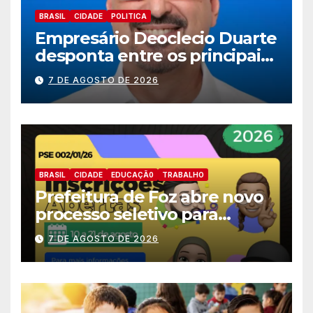
BRASIL
CIDADE
POLITICA
Empresário Deoclecio Duarte
desponta entre os principais
nomes do União Brasil para
7 DE AGOSTO DE 2026
deputado estadual
BRASIL
CIDADE
EDUCAÇÃ0
TRABALHO
Prefeitura de Foz abre novo
processo seletivo para
estagiários
7 DE AGOSTO DE 2026