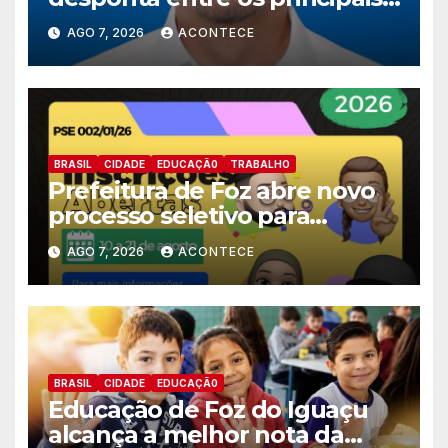
nomes do União Brasil para
AGO 7, 2026
ACONTECE
deputado estadual
BRASIL
CIDADE
EDUCAÇÃ0
TRABALHO
Prefeitura de Foz abre novo
processo seletivo para
estagiários
AGO 7, 2026
ACONTECE
BRASIL
CIDADE
EDUCAÇÃ0
Educação de Foz do Iguaçu
alcança a melhor nota da