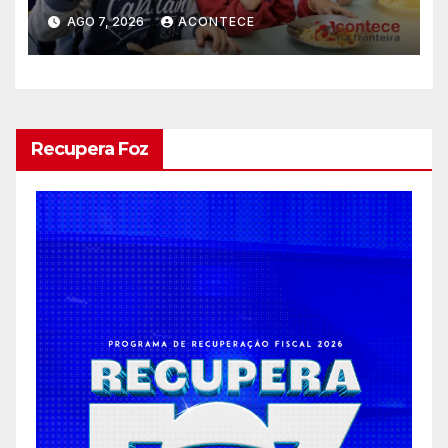
história no IDEB
AGO 7, 2026
ACONTECE
Recupera Foz