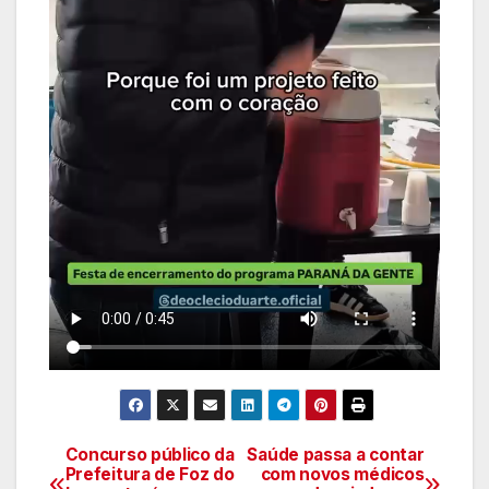
Concurso público da
Saúde passa a contar
Navegação
Prefeitura de Foz do
com novos médicos