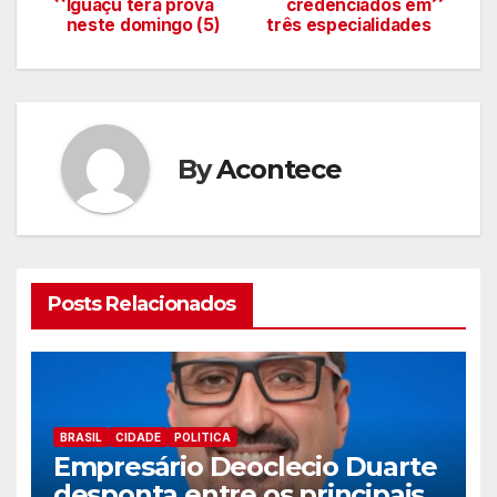
Iguaçu terá prova
credenciados em
de
neste domingo (5)
três especialidades
artigos
By
Acontece
Posts Relacionados
BRASIL
CIDADE
POLITICA
Empresário Deoclecio Duarte
desponta entre os principais