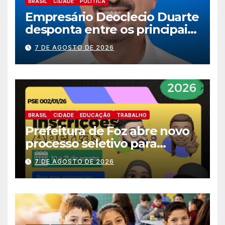
BRASIL
CIDADE
POLITICA
Empresário Deoclecio Duarte
desponta entre os principais
nomes do União Brasil para
7 DE AGOSTO DE 2026
deputado estadual
BRASIL
CIDADE
EDUCAÇÃ0
TRABALHO
Prefeitura de Foz abre novo
processo seletivo para
estagiários
7 DE AGOSTO DE 2026