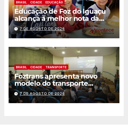
BRASIL
CIDADE
EDUCAÇÃ0
Educação de Foz do Iguaçu
alcança a melhor nota da
história no IDEB
7 DE AGOSTO DE 2026
BRASIL
CIDADE
TRANSPORTE
Foztrans apresenta novo
modelo do transporte
coletivo em audiência
7 DE AGOSTO DE 2026
pública e avança para um
sistema mais moderno e
eficiente