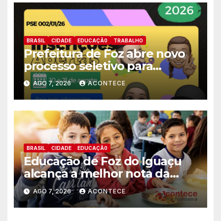
BRASIL
CIDADE
EDUCAÇÃ0
TRABALHO
Prefeitura de Foz abre novo
processo seletivo para
estagiários
AGO 7, 2026
ACONTECE
BRASIL
CIDADE
EDUCAÇÃ0
Educação de Foz do Iguaçu
alcança a melhor nota da
história no IDEB
AGO 7, 2026
ACONTECE