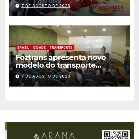
história no IDEB
7 DE AGOSTO DE 2026
BRASIL
CIDADE
TRANSPORTE
Foztrans apresenta novo
modelo do transporte
coletivo em audiência
7 DE AGOSTO DE 2026
pública e avança para um
sistema mais moderno e
eficiente