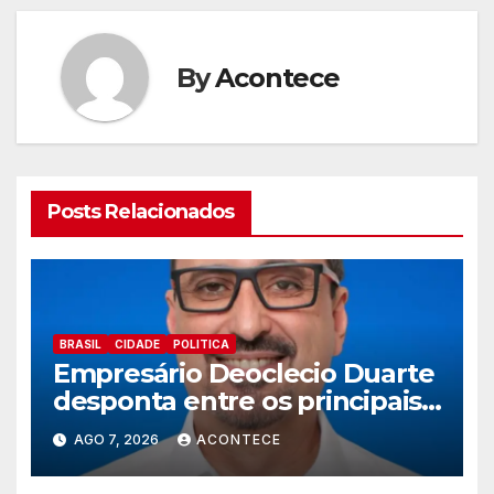
By
Acontece
Posts Relacionados
BRASIL
CIDADE
POLITICA
Empresário Deoclecio Duarte
desponta entre os principais
nomes do União Brasil para
AGO 7, 2026
ACONTECE
deputado estadual