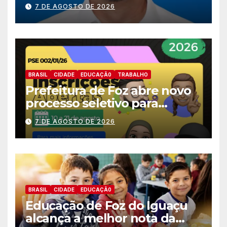
nomes do União Brasil para
7 DE AGOSTO DE 2026
deputado estadual
BRASIL
CIDADE
EDUCAÇÃ0
TRABALHO
Prefeitura de Foz abre novo
processo seletivo para
estagiários
7 DE AGOSTO DE 2026
BRASIL
CIDADE
EDUCAÇÃ0
Educação de Foz do Iguaçu
alcança a melhor nota da