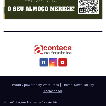
Proudly powered by WordPress
|
Theme: News Talk by
Themeansar
.
Home
Cotações
Transmissões Ao Vivo