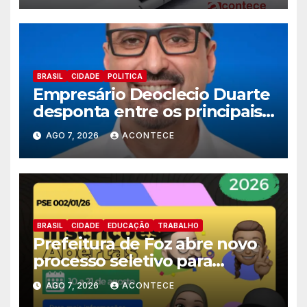
BRASIL
CIDADE
POLITICA
Empresário Deoclecio Duarte
desponta entre os principais
nomes do União Brasil para
AGO 7, 2026
ACONTECE
deputado estadual
BRASIL
CIDADE
EDUCAÇÃ0
TRABALHO
Prefeitura de Foz abre novo
processo seletivo para
estagiários
AGO 7, 2026
ACONTECE