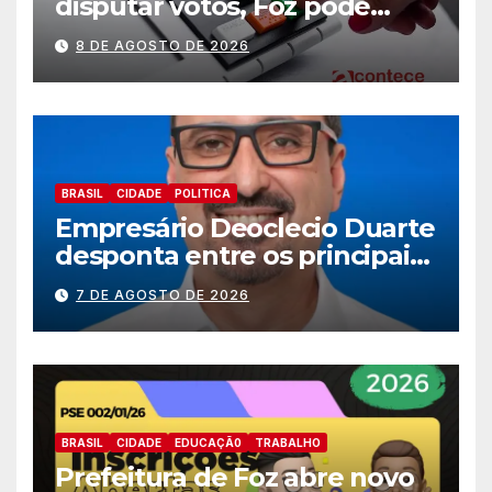
disputar votos, Foz pode
perder representatividade
8 DE AGOSTO DE 2026
BRASIL
CIDADE
POLITICA
Empresário Deoclecio Duarte
desponta entre os principais
nomes do União Brasil para
7 DE AGOSTO DE 2026
deputado estadual
BRASIL
CIDADE
EDUCAÇÃ0
TRABALHO
Prefeitura de Foz abre novo