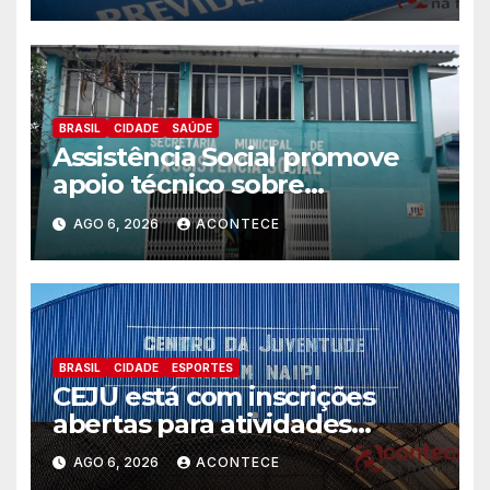
BRASIL
CIDADE
SAÚDE
Assistência Social promove
apoio técnico sobre
preparação e resposta a
AGO 6, 2026
ACONTECE
situações de emergência e
calamidade pública
BRASIL
CIDADE
ESPORTES
CEJU está com inscrições
abertas para atividades
gratuitas
AGO 6, 2026
ACONTECE