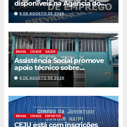
disponíveis na Agência do
Trabalhador
6 DE AGOSTO DE 2026
BRASIL
CIDADE
SAÚDE
Assistência Social promove
apoio técnico sobre
preparação e resposta a
6 DE AGOSTO DE 2026
situações de emergência e
calamidade pública
BRASIL
CIDADE
ESPORTES
CEJU está com inscrições