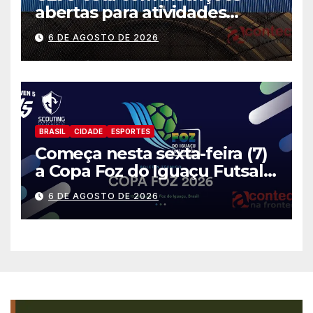
abertas para atividades
gratuitas
6 DE AGOSTO DE 2026
BRASIL
CIDADE
ESPORTES
Começa nesta sexta-feira (7)
a Copa Foz do Iguaçu Futsal
2026 com equipes de quatro
6 DE AGOSTO DE 2026
países