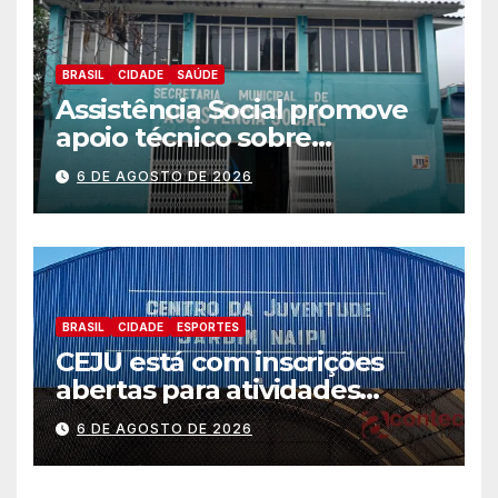
BRASIL
CIDADE
SAÚDE
Assistência Social promove
apoio técnico sobre
preparação e resposta a
6 DE AGOSTO DE 2026
situações de emergência e
calamidade pública
BRASIL
CIDADE
ESPORTES
CEJU está com inscrições
abertas para atividades
gratuitas
6 DE AGOSTO DE 2026