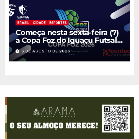
BRASIL
CIDADE
ESPORTES
Começa nesta sexta-feira (7)
a Copa Foz do Iguaçu Futsal
2026 com equipes de quatro
6 DE AGOSTO DE 2026
países