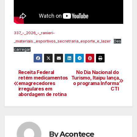
337_-_2026_-_ranieri-
_materiais._esportivos_secretraria_esporte_e_lazer
Des
carregar
Receita Federal
No Dia Nacional do
Navegação
retém medicamentos
Turismo, Itaipu lança
emagrecedores
o programa Informa
de
irregulares em
CTI
abordagem de rotina
artigos
By
Acontece