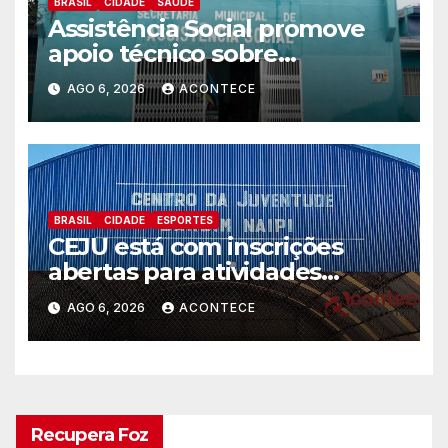
BRASIL
CIDADE
SAÚDE
Assistência Social promove
apoio técnico sobre
preparação e resposta a
AGO 6, 2026
ACONTECE
situações de emergência e
calamidade pública
BRASIL
CIDADE
ESPORTES
CEJU está com inscrições
abertas para atividades
gratuitas
AGO 6, 2026
ACONTECE
Recupera Foz