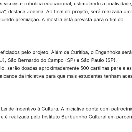
T
 visuais e robótica educacional, estimulando a criatividade
ca”, destaca Joelma. Ao final do projeto, será realizada um
D
luindo premiação. A mostra está prevista para o fim do
p
2
c
6
s
s
e
ficiados pelo projeto. Além de Curitiba, o Engenhoka será
RJ), São Bernardo do Campo (SP) e São Paulo (SP).
p
údio, serão doadas aproximadamente 500 cartilhas para a es
alcance da iniciativa para que mais estudantes tenham ace
e
a
á
o
ei de Incentivo à Cultura. A iniciativa conta com patrocíni
e é realizada pelo Instituto Burburinho Cultural em parcer