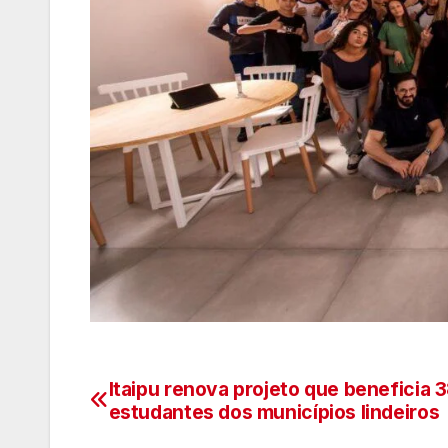
Itaipu renova projeto que beneficia 3
Navegação
estudantes dos municípios lindeiros
de