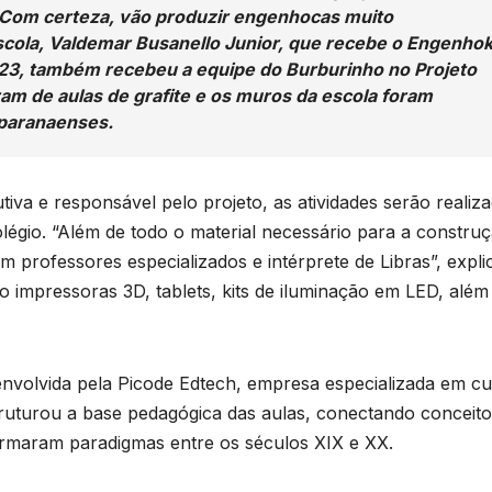
Com certeza, vão produzir engenhocas muito
escola, Valdemar Busanello Junior, que recebe o Engenho
23, também recebeu a equipe do Burburinho no Projeto
aram de aulas de grafite e os muros da escola foram
 paranaenses.
va e responsável pelo projeto, as atividades serão realiz
gio. “Além de todo o material necessário para a constru
B
professores especializados e intérprete de Libras”, expli
C
impressoras 3D, tablets, kits de iluminação em LED, além
T
f
u
envolvida pela Picode Edtech, empresa especializada em cu
ruturou a base pedagógica das aulas, conectando conceito
F
D
formaram paradigmas entre os séculos XIX e XX.
a
A