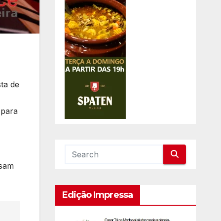
ta de
 para
ssam
Edição Impressa