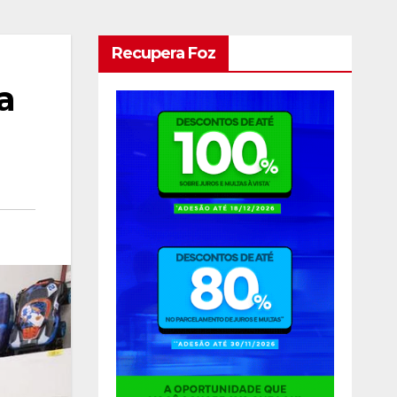
Recupera Foz
a