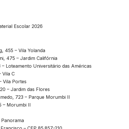
s
terial Escolar 2026
s
, 455 – Vila Yolanda
i, 475 – Jardim Califórnia
3 – Loteamento Universitário das Américas
 Vila C
– Vila Portes
e
020 – Jardim das Flores
Olmedo, 723 – Parque Morumbi II
u
5 – Morumbi II
 – Panorama
o Francisco – CEP 85.857-210