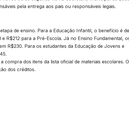
e
T
sáveis pela entrega aos pais ou responsáveis legais.
D
a
2
etapa de ensino. Para a Educação Infantil, o benefício é d
6
 e R$212 para a Pré-Escola. Já no Ensino Fundamental, o
ebem R$230. Para os estudantes da Educação de Jovens e
145.
a compra dos itens da lista oficial de materiais escolares. O
ção dos créditos.
p
n
p
s