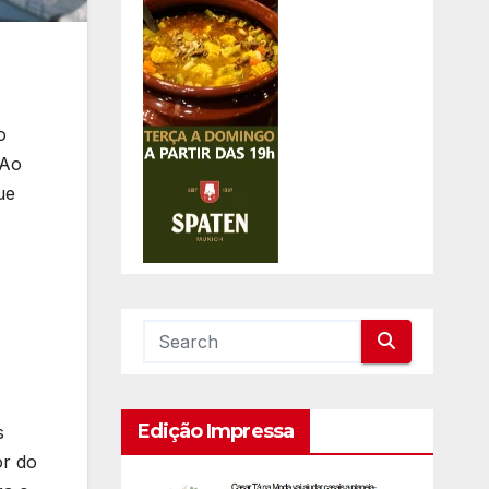
o
 Ao
ue
Edição Impressa
s
or do