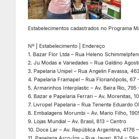
Estabelecimentos cadastrados no Programa Ma
Nº | Estabelecimento | Endereço
1. Bazar Flor Ltda – Rua Heleno Schimmelpfeng
2. Ju Modas e Variedades – Rua Galdino Agostin
3. Papelaria Unipel – Rua Angelin Favassa, 46
4. Papelaria Framapel – Rua Florianópolis, 67 –
5. Armarinhos Interplastic – Av. Beira Rio, 795 
6. Bazar e Papelaria Ferrari – Av. Morenitas, 1
7. Livropel Papelaria – Rua Tenente Eduardo 
8. Embalagens Morumbi – Av. Mario Filho, 190
9. Lojas Mundial – Av. Brasil, 813 – Centro
10. Doce Lar – Av. República Argentina, 4176
11. Papelaria Arco-Íris – Rua Javari, 824 – Sã