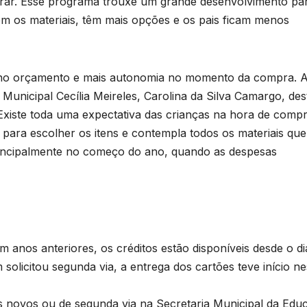
prar. Esse programa trouxe um grande desenvolvimento pa
em os materiais, têm mais opções e os pais ficam menos
vio no orçamento e mais autonomia no momento da compra. 
Municipal Cecília Meireles, Carolina da Silva Camargo, des
Existe toda uma expectativa das crianças na hora de comp
 para escolher os itens e contempla todos os materiais que
rincipalmente no começo do ano, quando as despesas
s
 anos anteriores, os créditos estão disponíveis desde o di
solicitou segunda via, a entrega dos cartões teve início ne
D
o
A
es novos ou de segunda via na Secretaria Municipal da Edu