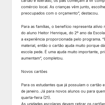
cartão é liberado, os pais começam a vir com
comércio local. As crianças vêm junto, escolh
preocupados com o orçamento”, destacou.
Para as famílias, o benefício representa alí
do aluno Heitor Henrique, do 2º ano da Escola 
a experiência proporcionada pelo programa. “
material, então o cartão ajuda muito porque dá
escola pede. É uma ajuda muito importante, p
aumentam”, completou.
Novos cartões
Para os estudantes que já possuíam o cartão em
de janeiro. Já para novos alunos ou para quem 
quarta-feira (21).
As unidades escolares devem retirar os cartõ