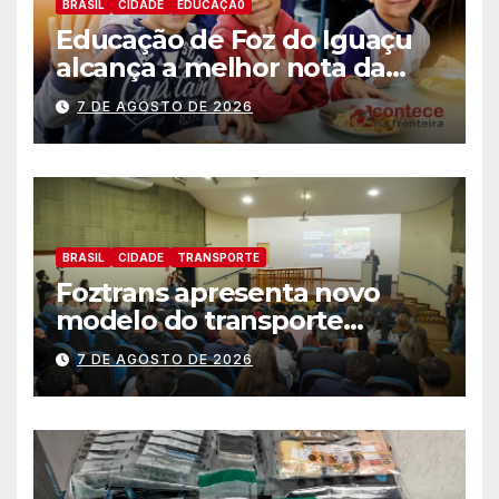
BRASIL
CIDADE
EDUCAÇÃ0
Educação de Foz do Iguaçu
alcança a melhor nota da
história no IDEB
7 DE AGOSTO DE 2026
BRASIL
CIDADE
TRANSPORTE
Foztrans apresenta novo
modelo do transporte
coletivo em audiência
7 DE AGOSTO DE 2026
pública e avança para um
sistema mais moderno e
eficiente