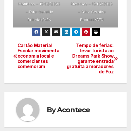
Matinhos – 15/02/2026
Matinhos – 15/02/2026
– Foto: Geraldo
– Foto: Geraldo
Bubniak/AEN
Bubniak/AEN
Cartão Material
Tempo de férias:
Navegação
Escolar movimenta
levar turista ao
economia local e
Dreams Park Show
de
comerciantes
garante entrada
comemoram
gratuita a moradores
artigos
de Foz
By
Acontece