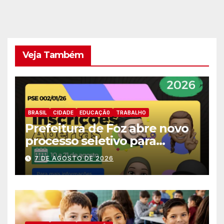
Veja Também
BRASIL
CIDADE
EDUCAÇÃ0
TRABALHO
Prefeitura de Foz abre novo
processo seletivo para
estagiários
7 DE AGOSTO DE 2026