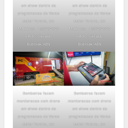
em show dentro da
em show dentro da
programacao do Verao
programacao do Verao
Maior Parana, em
Maior Parana, em
Matinhos – 15/02/2026
Matinhos – 15/02/2026
– Foto: Geraldo
– Foto: Geraldo
Bubniak/AEN
Bubniak/AEN
Bombeiros fazem
Bombeiros fazem
monitoracao com drone
monitoracao com drone
em show dentro da
em show dentro da
programacao do Verao
programacao do Verao
Maior Parana, em
Maior Parana, em