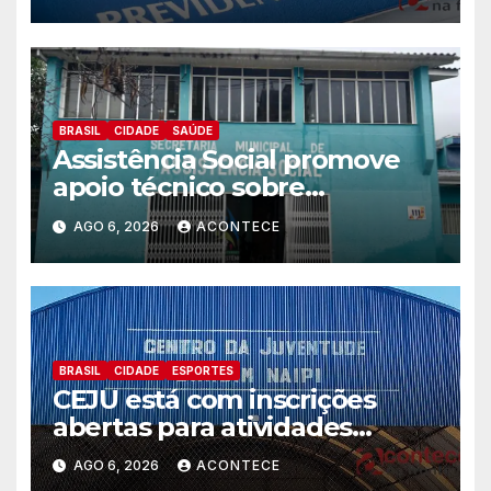
BRASIL
CIDADE
SAÚDE
Assistência Social promove
apoio técnico sobre
preparação e resposta a
AGO 6, 2026
ACONTECE
situações de emergência e
calamidade pública
BRASIL
CIDADE
ESPORTES
CEJU está com inscrições
abertas para atividades
gratuitas
AGO 6, 2026
ACONTECE