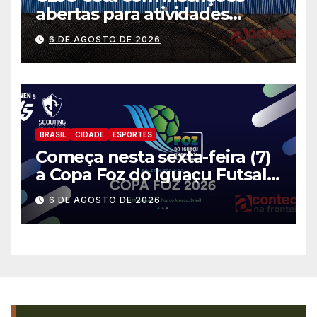
abertas para atividades
gratuitas
6 DE AGOSTO DE 2026
BRASIL
CIDADE
ESPORTES
Começa nesta sexta-feira (7)
a Copa Foz do Iguaçu Futsal
2026 com equipes de quatro
6 DE AGOSTO DE 2026
países