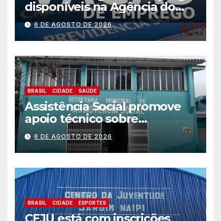
disponíveis na Agência do
Trabalhador
6 DE AGOSTO DE 2026
BRASIL
CIDADE
SAÚDE
Assistência Social promove
apoio técnico sobre
preparação e resposta a
6 DE AGOSTO DE 2026
situações de emergência e
calamidade pública
BRASIL
CIDADE
ESPORTES
CEJU está com inscrições