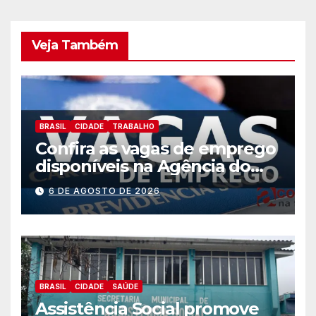
Veja Também
BRASIL
CIDADE
TRABALHO
Confira as vagas de emprego
disponíveis na Agência do
Trabalhador
6 DE AGOSTO DE 2026
BRASIL
CIDADE
SAÚDE
Assistência Social promove