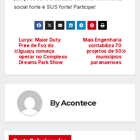
social forte é SUS forte! Participe!
Luryx: Maior Duty
Mais Engenharia
Navegação
Free de Foz do
contabiliza 70
Iguaçu começa
projetos de 50
de
operar no Complexo
municípios
Dreams Park Show
paranaenses
artigos
By
Acontece