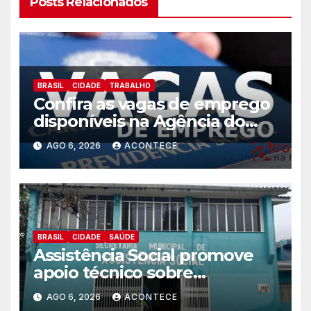
Posts Relacionados
BRASIL
CIDADE
TRABALHO
Confira as vagas de emprego
disponíveis na Agência do
Trabalhador
AGO 6, 2026
ACONTECE
BRASIL
CIDADE
SAÚDE
Assistência Social promove
apoio técnico sobre
preparação e resposta a
AGO 6, 2026
ACONTECE
situações de emergência e