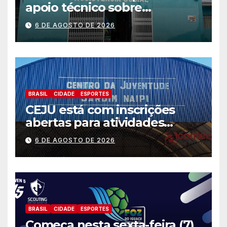
apoio técnico sobre
preparação e resposta a
6 DE AGOSTO DE 2026
situações de emergência e
calamidade pública
BRASIL
CIDADE
ESPORTES
CEJU está com inscrições
abertas para atividades
gratuitas
6 DE AGOSTO DE 2026
BRASIL
CIDADE
ESPORTES
Começa nesta sexta-feira (7)