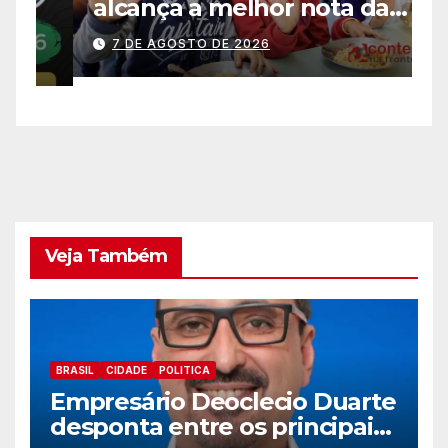
alcança a melhor nota da
m
história no IDEB
c
7 DE AGOSTO DE 2026
p
s
e
Veja Também
BRASIL
CIDADE
POLITICA
Empresário Deoclecio Duarte
desponta entre os principais