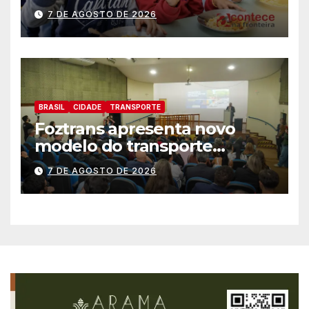
história no IDEB
7 DE AGOSTO DE 2026
BRASIL
CIDADE
TRANSPORTE
Foztrans apresenta novo
modelo do transporte
coletivo em audiência
7 DE AGOSTO DE 2026
pública e avança para um
sistema mais moderno e
eficiente