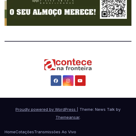
Proudly powered by WordPress
|
Theme: News Talk by
Themeansar
.
Home
Cotações
Transmissões Ao Vivo