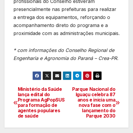
profissionais do Conselho estiveram
presencialmente nas prefeituras para realizar
a entrega dos equipamentos, reforçando o
acompanhamento direto do programa e a
proximidade com as administrações municipais.
* com informações do Conselho Regional de
Engenharia e Agronomia do Paraná – Crea-PR.
Ministério da Saúde
Parque Nacional do
Navegação
lança edital do
Iguaçu celebra 87
Programa AgPopSUS
anos e inicia uma
de
para formação de
nova fase com o
agentes populares
lançamento do
artigos
de saúde
Parque 2030