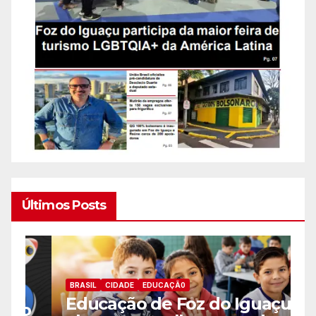
Últimos Posts
BRASIL
CIDADE
EDUCAÇÃ0
B
Educação de Foz do Iguaçu
o
F