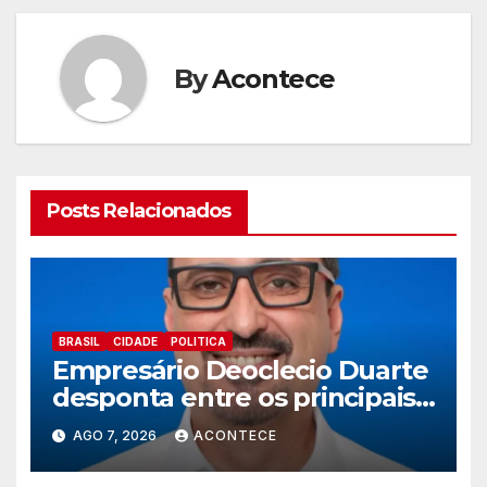
By
Acontece
Posts Relacionados
BRASIL
CIDADE
POLITICA
Empresário Deoclecio Duarte
desponta entre os principais
nomes do União Brasil para
AGO 7, 2026
ACONTECE
deputado estadual