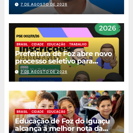
nomes do União Brasil para
7 DE AGOSTO DE 2026
deputado estadual
BRASIL
CIDADE
EDUCAÇÃ0
TRABALHO
Prefeitura de Foz abre novo
processo seletivo para
estagiários
7 DE AGOSTO DE 2026
BRASIL
CIDADE
EDUCAÇÃ0
Educação de Foz do Iguaçu
alcança a melhor nota da