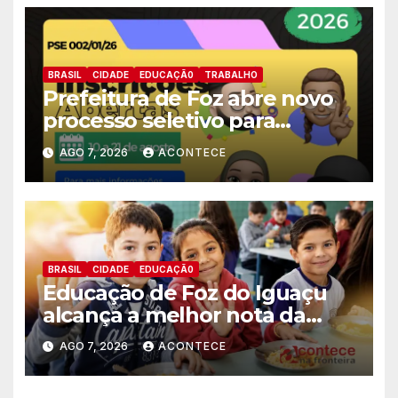
BRASIL
CIDADE
EDUCAÇÃ0
TRABALHO
Prefeitura de Foz abre novo
processo seletivo para
estagiários
AGO 7, 2026
ACONTECE
BRASIL
CIDADE
EDUCAÇÃ0
Educação de Foz do Iguaçu
alcança a melhor nota da
história no IDEB
AGO 7, 2026
ACONTECE