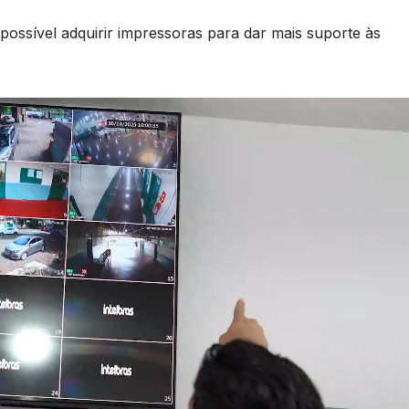
ossível adquirir impressoras para dar mais suporte às
B
C
T
n
a
D
a
A