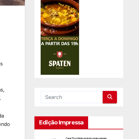
as
s,
.
da
Edição Impressa
sendo