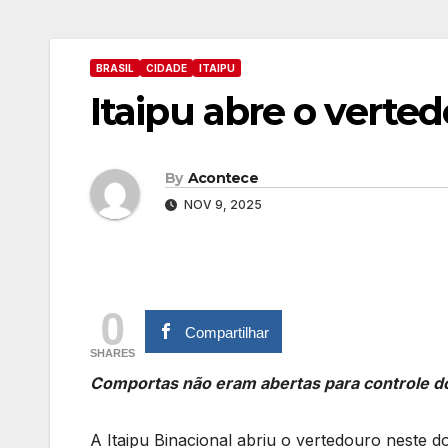
BRASIL
CIDADE
ITAIPU
Itaipu abre o verte
By
Acontece
NOV 9, 2025
0
Compartilhar
SHARES
Comportas não eram abertas para controle d
A Itaipu Binacional abriu o vertedouro neste d