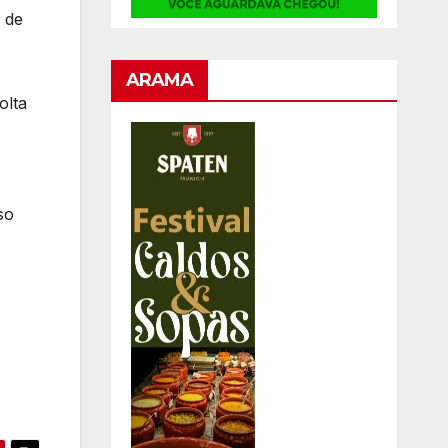
 de
ARAMA
olta
so