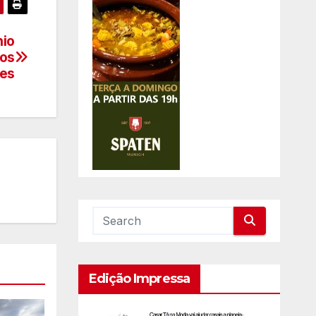
nio
hos
res
Edição Impressa