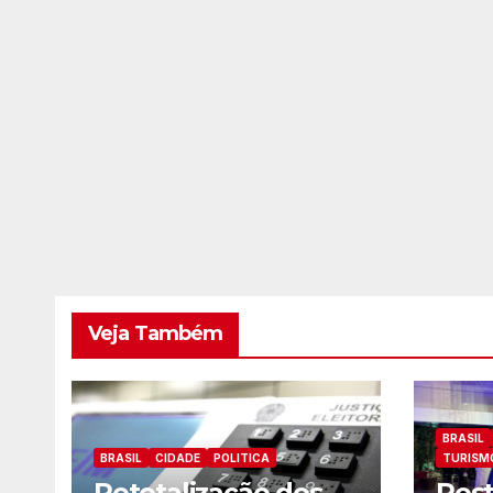
Veja Também
BRASIL
BRASIL
CIDADE
POLITICA
TURISM
Retotalização dos
Res