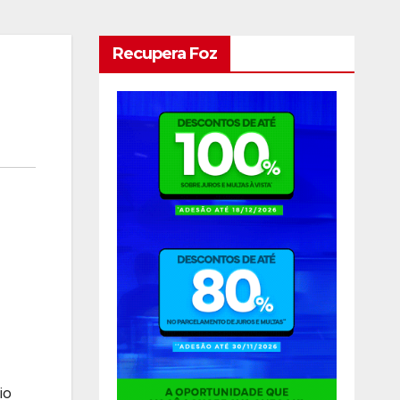
Recupera Foz
io