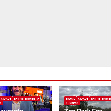
CIDADE
ENTRETENIMENTO
BRASIL
CIDADE
ENTRETENIME
O
TURISMO
taurante
Zoo Park Foz