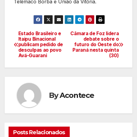
Telêmaco Borba e União da Vitória.
Estado Brasileiro e
Câmara de Foz lidera
Navegação
Itaipu Binacional
debate sobre o
publicam pedido de
futuro do Oeste do
de
desculpas ao povo
Paraná nesta quinta
Avá-Guarani
(30)
artigos
By
Acontece
Posts Relacionados