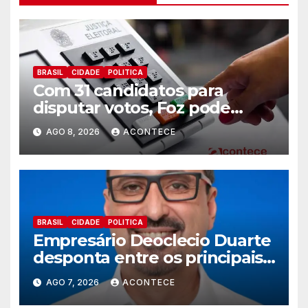
BRASIL
CIDADE
POLITICA
Com 31 candidatos para
disputar votos, Foz pode
perder representatividade
AGO 8, 2026
ACONTECE
BRASIL
CIDADE
POLITICA
Empresário Deoclecio Duarte
desponta entre os principais
nomes do União Brasil para
AGO 7, 2026
ACONTECE
deputado estadual