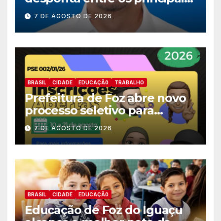
nomes do União Brasil para
7 DE AGOSTO DE 2026
deputado estadual
BRASIL
CIDADE
EDUCAÇÃ0
TRABALHO
Prefeitura de Foz abre novo
processo seletivo para
estagiários
7 DE AGOSTO DE 2026
BRASIL
CIDADE
EDUCAÇÃ0
Educação de Foz do Iguaçu