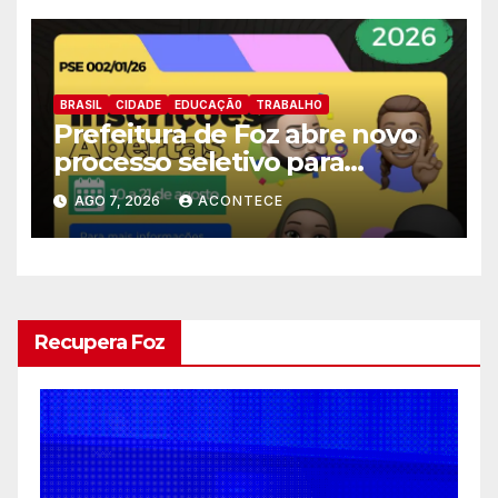
BRASIL
CIDADE
EDUCAÇÃ0
TRABALHO
Prefeitura de Foz abre novo
processo seletivo para
estagiários
AGO 7, 2026
ACONTECE
Recupera Foz