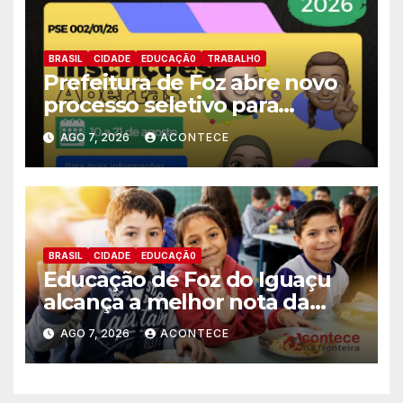
BRASIL
CIDADE
EDUCAÇÃ0
TRABALHO
Prefeitura de Foz abre novo
processo seletivo para
estagiários
AGO 7, 2026
ACONTECE
BRASIL
CIDADE
EDUCAÇÃ0
Educação de Foz do Iguaçu
alcança a melhor nota da
história no IDEB
AGO 7, 2026
ACONTECE