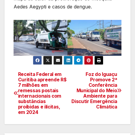
Aedes Aegypti e casos de dengue.
Receita Federal em
Foz do Iguaçu
Navegação
Curitiba apreende R$
Promove 2ª
7 milhões em
Conferência
de
remessas postais
Municipal do Meio
internacionais com
Ambiente para
artigos
substâncias
Discutir Emergência
proibidas e ilícitas,
Climática
em 2024