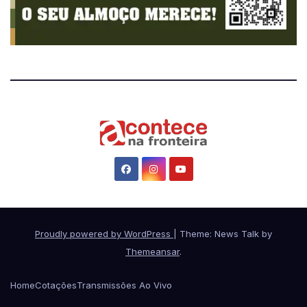
Proudly powered by WordPress
|
Theme: News Talk by
Themeansar
.
Home
Cotações
Transmissões Ao Vivo