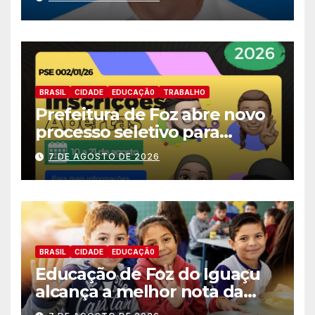
deputado estadual
BRASIL
CIDADE
EDUCAÇÃ0
TRABALHO
Prefeitura de Foz abre novo
processo seletivo para
estagiários
7 DE AGOSTO DE 2026
BRASIL
CIDADE
EDUCAÇÃ0
Educação de Foz do Iguaçu
alcança a melhor nota da
história no IDEB