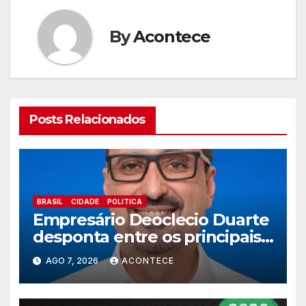
By
Acontece
Posts Relacionados
BRASIL
CIDADE
POLITICA
Empresário Deoclecio Duarte
desponta entre os principais
nomes do União Brasil para
AGO 7, 2026
ACONTECE
deputado estadual