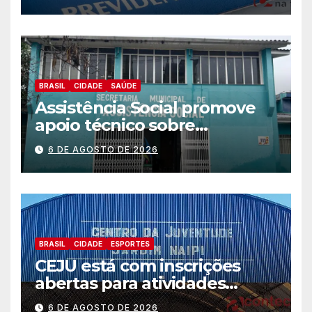
BRASIL
CIDADE
SAÚDE
Assistência Social promove
apoio técnico sobre
preparação e resposta a
6 DE AGOSTO DE 2026
situações de emergência e
calamidade pública
BRASIL
CIDADE
ESPORTES
CEJU está com inscrições
abertas para atividades
gratuitas
6 DE AGOSTO DE 2026