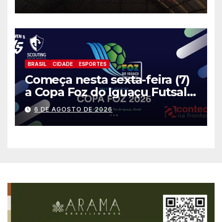
BRASIL
CIDADE
ESPORTES
Começa nesta sexta-feira (7)
a Copa Foz do Iguaçu Futsal
2026 com equipes de quatro
6 DE AGOSTO DE 2026
países