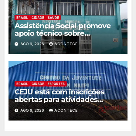
BRASIL
CIDADE
SAÚDE
Assistência Social promove
apoio técnico sobre
preparação e resposta a
AGO 6, 2026
ACONTECE
situações de emergência e
calamidade pública
BRASIL
CIDADE
ESPORTES
CEJU está com inscrições
abertas para atividades
gratuitas
AGO 6, 2026
ACONTECE