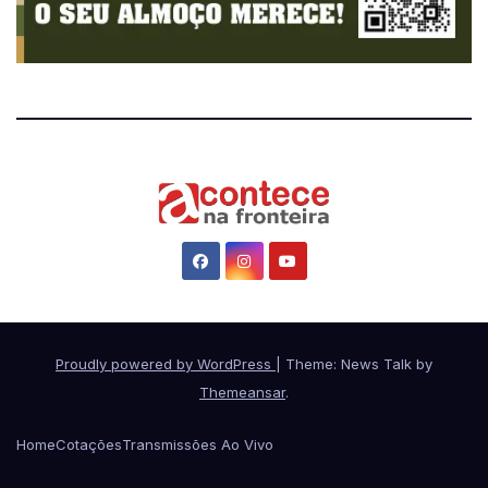
Proudly powered by WordPress
|
Theme: News Talk by
Themeansar
.
Home
Cotações
Transmissões Ao Vivo