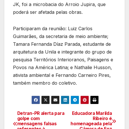
JK, foi a microbacia do Arroio Jupira, que
poderá ser afetada pelas obras.
Participaram da reunião: Luiz Carlos
Guimarães, da secretaria de meio ambiente;
Tamara Fernanda Díaz Parada, estudante de
arquitetura da Unila e integrante do grupo de
pesquisa Territórios Interioranos, Paisagens e
Povos na América Latina; e Nathalie Husson,
ativista ambiental e Fernando Carneiro Pires,
também membro do coletivo.
Detran-PR alerta para
Educadora Marilda
Navegação
golpe com
Ribeiro é
mensagens falsas
homenageada pela
de
referentes à
Câmara de Foz