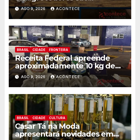
apreendidos pela Receita
AGO 9, 2026
ACONTECE
Federal
BRASIL
CIDADE
FRONTEIRA
Receita Federal apreende
aproximadamente 10 kg de
substância análoga ao
AGO 9, 2026
ACONTECE
capulho
BRASIL
CIDADE
CULTURA
Casar Tá na Moda
apresentará novidades em