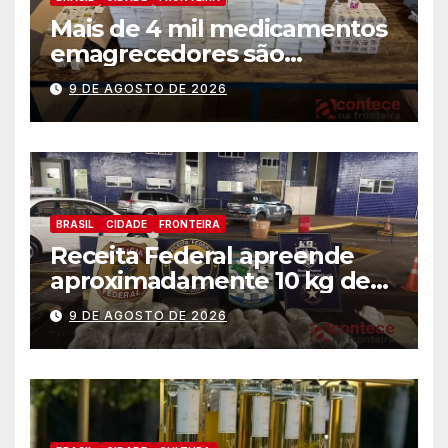
Mais de 4 mil medicamentos
emagrecedores são
apreendidos pela Receita
9 DE AGOSTO DE 2026
Federal
BRASIL
CIDADE
FRONTEIRA
Receita Federal apreende
aproximadamente 10 kg de
substância análoga ao
9 DE AGOSTO DE 2026
capulho