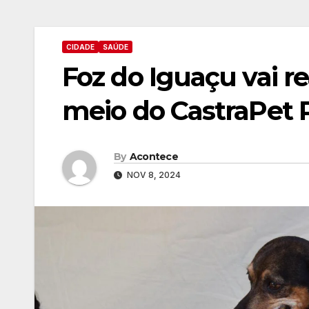
CIDADE
SAÚDE
Foz do Iguaçu vai re
meio do CastraPet 
By
Acontece
NOV 8, 2024