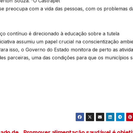
verton Souza. “O Castrapet
T
e se preocupa com a vida das pessoas, com os problemas d
D
2
d
6
o contínuo é direcionado à educação sobre a tutela
iciativa assumiu um papel crucial na conscientização ambie
n
Para isso, o Governo do Estado monitora de perto as ativid
e
des parceiras, uma das condições para que os municípios 
c
T
b
sado de
Promover alimentação saudável é objet