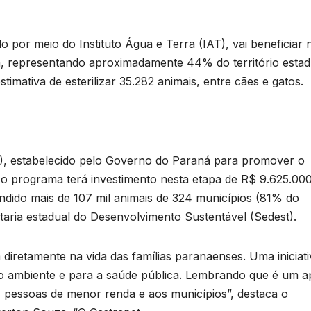
 por meio do Instituto Água e Terra (IAT), vai beneficiar 
á, representando aproximadamente 44% do território estad
imativa de esterilizar 35.282 animais, entre cães e gatos.
), estabelecido pelo Governo do Paraná para promover o
B
o programa terá investimento nesta etapa de R$ 9.625.000
endido mais de 107 mil animais de 324 municípios (81% do
taria estadual do Desenvolvimento Sustentável (Sedest).
n
diretamente na vida das famílias paranaenses. Uma iniciati
D
io ambiente e para a saúde pública. Lembrando que é um a
s pessoas de menor renda e aos municípios”, destaca o
A