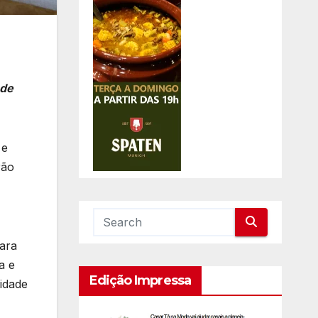
ade
 e
rão
para
a e
Edição Impressa
idade