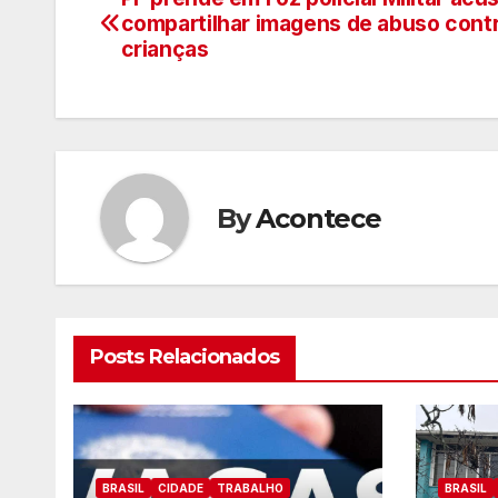
Navegação
compartilhar imagens de abuso cont
de
crianças
artigos
By
Acontece
Posts Relacionados
BRASIL
CIDADE
TRABALHO
BRASIL