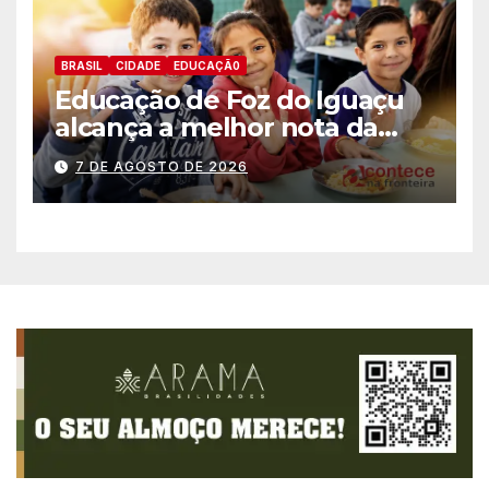
BRASIL
CIDADE
EDUCAÇÃ0
Educação de Foz do Iguaçu
alcança a melhor nota da
história no IDEB
7 DE AGOSTO DE 2026