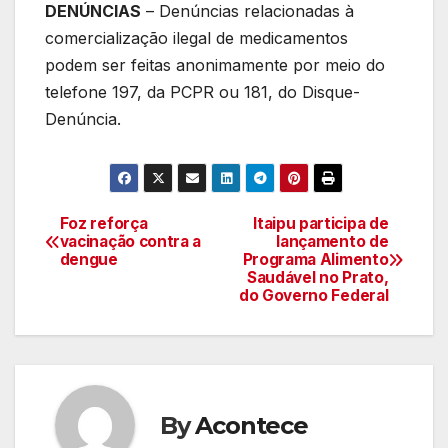
DENÚNCIAS
– Denúncias relacionadas à
comercialização ilegal de medicamentos
podem ser feitas anonimamente por meio do
telefone 197, da PCPR ou 181, do Disque-
Denúncia.
Foz reforça
Itaipu participa de
Navegação
vacinação contra a
lançamento de
dengue
Programa Alimento
de
Saudável no Prato,
do Governo Federal
artigos
By
Acontece