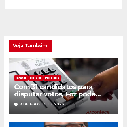
Veja Também
BRASIL
CIDADE
POLITICA
Com 31 candidatos para
disputar votos, Foz pode
perder representatividade
8 DE AGOSTO DE 2026