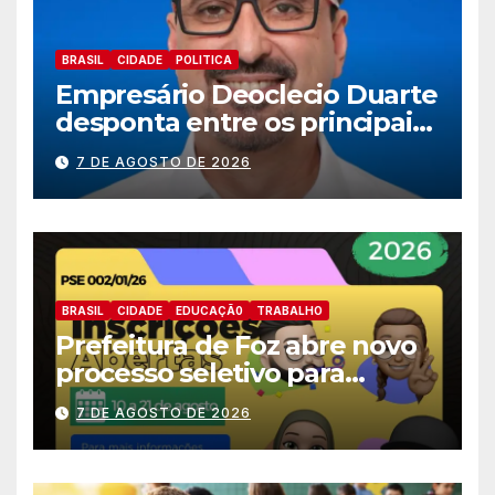
BRASIL
CIDADE
POLITICA
Empresário Deoclecio Duarte
desponta entre os principais
nomes do União Brasil para
7 DE AGOSTO DE 2026
deputado estadual
BRASIL
CIDADE
EDUCAÇÃ0
TRABALHO
Prefeitura de Foz abre novo
processo seletivo para
estagiários
7 DE AGOSTO DE 2026