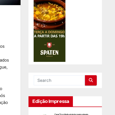
dos
rados
gue,
no
nós
Edição Impressa
ução