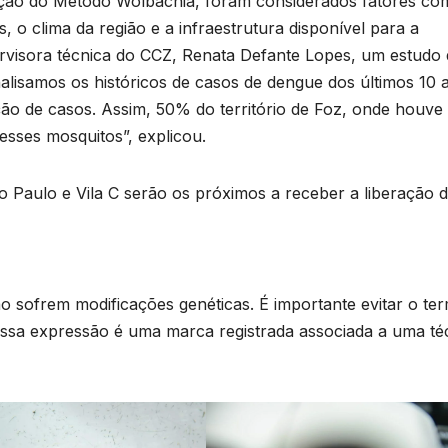
ação do Método Wolbachia, foram considerados fatores co
T
, o clima da região e a infraestrutura disponível para a
D
rvisora técnica do CCZ, Renata Defante Lopes, um estudo 
p
2
Analisamos os históricos de casos de dengue dos últimos 10 
c
6
ão de casos. Assim, 50% do território de Foz, onde houve
s
esses mosquitos”, explicou.
s
e
 Paulo e Vila C serão os próximos a receber a liberação 
p
e
a
 sofrem modificações genéticas. É importante evitar o te
á
ssa expressão é uma marca registrada associada a uma té
o