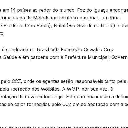
e em 14 países ao redor do mundo. Foz do Iguaçu encontr
óxima etapa do Método em território nacional. Londrina
e Prudente (São Paulo), Natal (Rio Grande do Norte) e Join
to.
) é conduzida no Brasil pela Fundação Oswaldo Cruz
a Saúde e em parceria com a Prefeitura Municipal, Gover
B
C
T
 pelo CCZ, onde os agentes serão responsáveis tanto pela
pela liberação dos Wolbitos. A WMP, por sua vez, é
f
tação da nova metodologia. Esta parceria incluiu a defin
u
mapas de calor fornecidos pelo CCZ em colaboração com a e
F
D
a
A