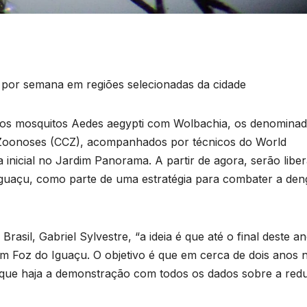
 por semana em regiões selecionadas da cidade
 dos mosquitos Aedes aegypti com Wolbachia, os denomina
e Zoonoses (CCZ), acompanhados por técnicos do World
inicial no Jardim Panorama. A partir de agora, serão libe
guaçu, como parte de uma estratégia para combater a den
il, Gabriel Sylvestre, “a ideia é que até o final deste a
 em Foz do Iguaçu. O objetivo é que em cerca de dois anos 
 que haja a demonstração com todos os dados sobre a red