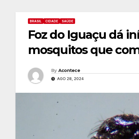
BRASIL
CIDADE
SAÚDE
Foz do Iguaçu dá iní
mosquitos que co
By
Acontece
AGO 28, 2024