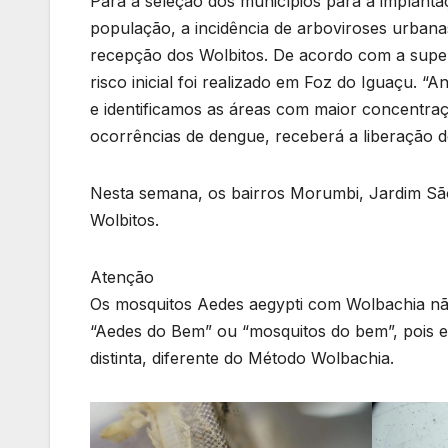
Para a seleção dos municípios para a implant
população, a incidência de arboviroses urbanas
recepção dos Wolbitos. De acordo com a supe
risco inicial foi realizado em Foz do Iguaçu. “
e identificamos as áreas com maior concentraç
ocorrências de dengue, receberá a liberação d
Nesta semana, os bairros Morumbi, Jardim São
Wolbitos.
Atenção
Os mosquitos Aedes aegypti com Wolbachia não
“Aedes do Bem” ou “mosquitos do bem”, pois e
distinta, diferente do Método Wolbachia.