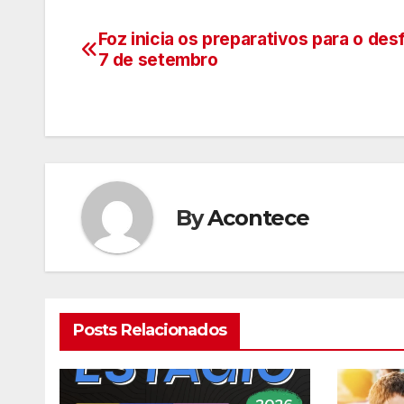
Foz inicia os preparativos para o desf
Navegação
7 de setembro
de
artigos
By
Acontece
Posts Relacionados