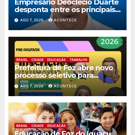
Empresário Deoclecio Duarte
desponta entre os principais
nomes do União Brasil para
AGO 7, 2026
ACONTECE
deputado estadual
BRASIL
CIDADE
EDUCAÇÃ0
TRABALHO
Prefeitura de Foz abre novo
processo seletivo para
estagiários
AGO 7, 2026
ACONTECE
BRASIL
CIDADE
EDUCAÇÃ0
Educação de Foz do Iguaçu