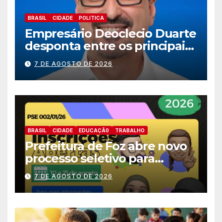
BRASIL
CIDADE
POLITICA
Empresário Deoclecio Duarte
desponta entre os principais
nomes do União Brasil para
7 DE AGOSTO DE 2026
deputado estadual
BRASIL
CIDADE
EDUCAÇÃ0
TRABALHO
Prefeitura de Foz abre novo
processo seletivo para
estagiários
7 DE AGOSTO DE 2026