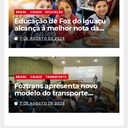
BRASIL
CIDADE
EDUCAÇÃ0
Educação de Foz do Iguaçu
alcança a melhor nota da
história no IDEB
7 DE AGOSTO DE 2026
BRASIL
CIDADE
TRANSPORTE
Foztrans apresenta novo
modelo do transporte
coletivo em audiência
7 DE AGOSTO DE 2026
pública e avança para um
sistema mais moderno e
eficiente