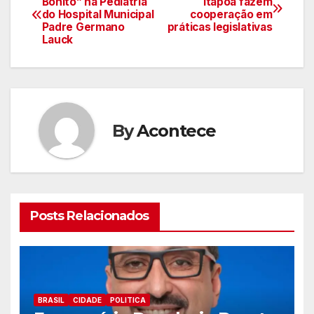
Bonito” na Pediatria
Itapoá fazem
do Hospital Municipal
cooperação em
de
Padre Germano
práticas legislativas
Lauck
artigos
By
Acontece
Posts Relacionados
BRASIL
CIDADE
POLITICA