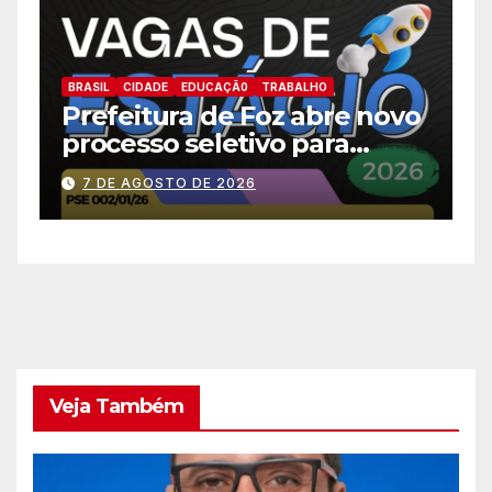
BRASIL
CIDADE
EDUCAÇÃ0
B
Educação de Foz do Iguaçu
o
F
alcança a melhor nota da
m
história no IDEB
c
7 DE AGOSTO DE 2026
p
s
e
Veja Também