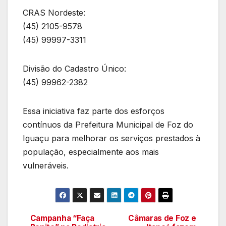
CRAS Nordeste:
(45) 2105-9578
(45) 99997-3311
Divisão do Cadastro Único:
(45) 99962-2382
Essa iniciativa faz parte dos esforços
contínuos da Prefeitura Municipal de Foz do
Iguaçu para melhorar os serviços prestados à
população, especialmente aos mais
vulneráveis.
Campanha “Faça
Câmaras de Foz e
Navegação