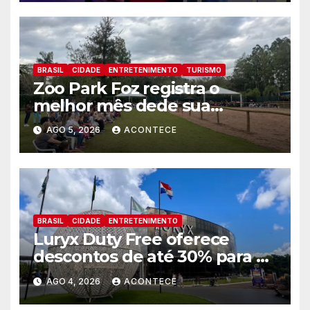
BRASIL
CIDADE
ENTRETENIMENTO
TURISMO
Zoo Park Foz registra o
melhor mês dede sua
inauguração
AGO 5, 2026
ACONTECE
BRASIL
CIDADE
ENTRETENIMENTO
Luryx Duty Free oferece
descontos de até 30% para o
Dia dos Pais
AGO 4, 2026
ACONTECE