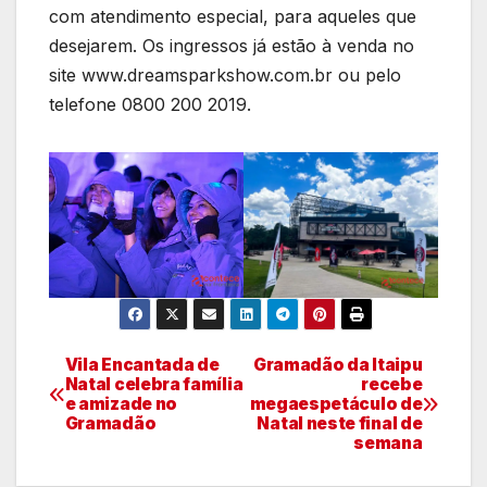
com atendimento especial, para aqueles que
desejarem. Os ingressos já estão à venda no
site www.dreamsparkshow.com.br ou pelo
telefone 0800 200 2019.
Vila Encantada de
Gramadão da Itaipu
Navegação
Natal celebra família
recebe
e amizade no
megaespetáculo de
de
Gramadão
Natal neste final de
semana
artigos