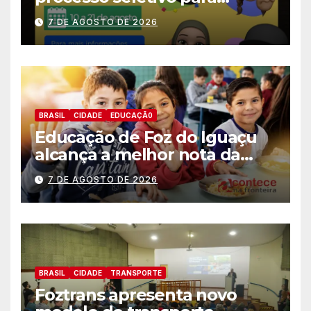
estagiários
7 DE AGOSTO DE 2026
BRASIL
CIDADE
EDUCAÇÃ0
Educação de Foz do Iguaçu
alcança a melhor nota da
história no IDEB
7 DE AGOSTO DE 2026
BRASIL
CIDADE
TRANSPORTE
Foztrans apresenta novo