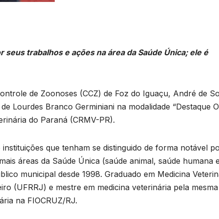
seus trabalhos e ações na área da Saúde Única; ele é
 Controle de Zoonoses (CCZ) de Foz do Iguaçu, André de S
e de Lourdes Branco Germiniani na modalidade “Destaque 
terinária do Paraná (CRMV-PR).
instituições que tenham se distinguido de forma notável p
 mais áreas da Saúde Única (saúde animal, saúde humana 
blico municipal desde 1998. Graduado em Medicina Veterin
neiro (UFRRJ) e mestre em medicina veterinária pela mesma
D
tária na FIOCRUZ/RJ.