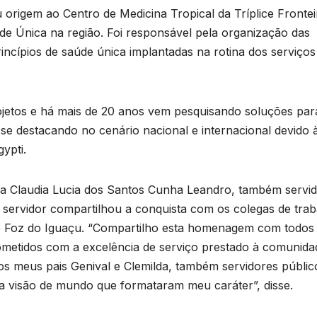
origem ao Centro de Medicina Tropical da Tríplice Frontei
D
de Única na região. Foi responsável pela organização das
rincípios de saúde única implantadas na rotina dos serviços
2
6
ojetos e há mais de 20 anos vem pesquisando soluções par
, se destacando no cenário nacional e internacional devido 
ypti.
sa Claudia Lucia dos Santos Cunha Leandro, também servi
. O servidor compartilhou a conquista com os colegas de tra
 de Foz do Iguaçu. “Compartilho esta homenagem com todos
ometidos com a excelência de serviço prestado à comunida
 meus pais Genival e Clemilda, também servidores públic
 a visão de mundo que formataram meu caráter”, disse.