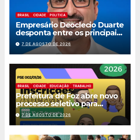
BRASIL
CIDADE
POLITICA
Empresário Deoclecio Duarte
desponta entre os principais
nomes do União Brasil para
7 DE AGOSTO DE 2026
deputado estadual
BRASIL
CIDADE
EDUCAÇÃ0
TRABALHO
Prefeitura de Foz abre novo
processo seletivo para
estagiários
7 DE AGOSTO DE 2026