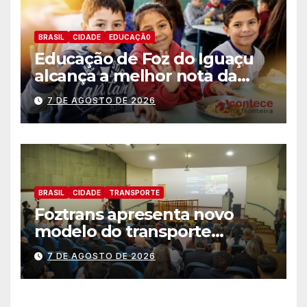
BRASIL
CIDADE
EDUCAÇÃ0
Educação de Foz do Iguaçu
alcança a melhor nota da
história no IDEB
7 DE AGOSTO DE 2026
BRASIL
CIDADE
TRANSPORTE
Foztrans apresenta novo
modelo do transporte
coletivo em audiência
7 DE AGOSTO DE 2026
pública e avança para um
sistema mais moderno e
eficiente