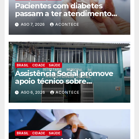
Pacientes com diabetes
passam a ter atendimento
prioritário na rede municipal
AGO 7, 2026
ACONTECE
de saúde
BRASIL
CIDADE
SAÚDE
Assistência Social promove
apoio técnico sobre
preparação e resposta a
AGO 6, 2026
ACONTECE
situações de emergência e
calamidade pública
BRASIL
CIDADE
SAÚDE