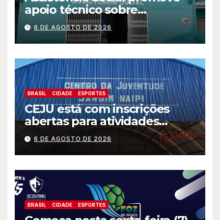
apoio técnico sobre
preparação e resposta a
6 DE AGOSTO DE 2026
situações de emergência e
calamidade pública
BRASIL
CIDADE
ESPORTES
CEJU está com inscrições
abertas para atividades
gratuitas
6 DE AGOSTO DE 2026
BRASIL
CIDADE
ESPORTES