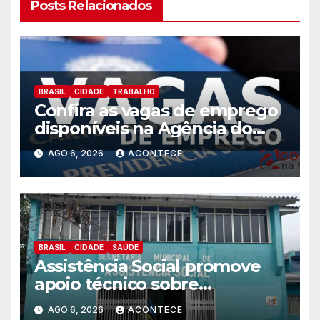
Posts Relacionados
BRASIL
CIDADE
TRABALHO
Confira as vagas de emprego
disponíveis na Agência do
Trabalhador
AGO 6, 2026
ACONTECE
BRASIL
CIDADE
SAÚDE
Assistência Social promove
apoio técnico sobre
preparação e resposta a
AGO 6, 2026
ACONTECE
situações de emergência e