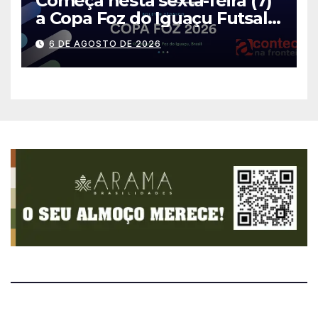
Começa nesta sexta-feira (7)
a Copa Foz do Iguaçu Futsal
2026 com equipes de quatro
6 DE AGOSTO DE 2026
países