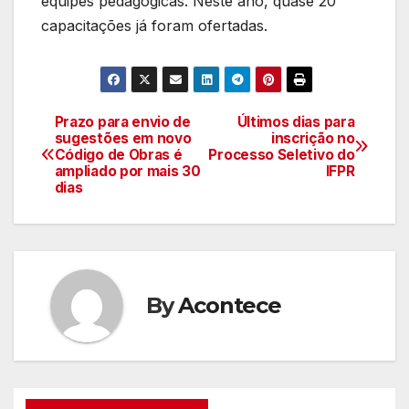
equipes pedagógicas. Neste ano, quase 20
capacitações já foram ofertadas.
Prazo para envio de
Últimos dias para
Navegação
sugestões em novo
inscrição no
Código de Obras é
Processo Seletivo do
de
ampliado por mais 30
IFPR
dias
artigos
By
Acontece