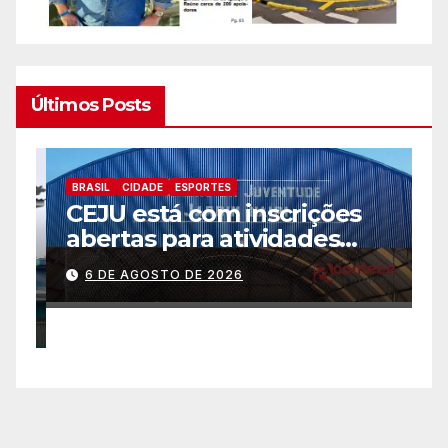
Últimos Posts
BRASIL
CIDADE
ESPORTES
B
CEJU está com inscrições
C
abertas para atividades
a
gratuitas
2
6 DE AGOSTO DE 2026
p