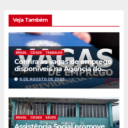
Veja Também
BRASIL
CIDADE
TRABALHO
Confira as vagas de emprego
disponíveis na Agência do
Trabalhador
6 DE AGOSTO DE 2026
BRASIL
CIDADE
SAÚDE
Assistência Social promove