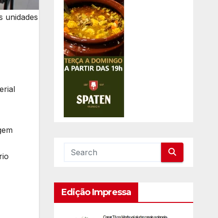
as unidades
rial
agem
rio
Edição Impressa