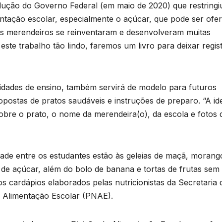
lução do Governo Federal (em maio de 2020) que restringi
ntação escolar, especialmente o açúcar, que pode ser ofe
s merendeiros se reinventaram e desenvolveram muitas
ste trabalho tão lindo, faremos um livro para deixar regis
unidades de ensino, também servirá de modelo para futuros
postas de pratos saudáveis e instruções de preparo. “A ide
B
obre o prato, o nome da merendeira(o), da escola e fotos 
C
T
lidade entre os estudantes estão às geleias de maçã, morang
f
e açúcar, além do bolo de banana e tortas de frutas sem
u
s cardápios elaborados pelas nutricionistas da Secretaria 
F
 Alimentação Escolar (PNAE).
D
a
A