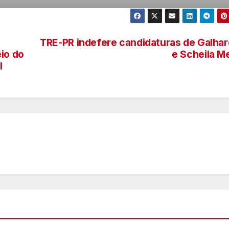
TRE-PR indefere candidaturas de Galha
io do
e Scheila M
l