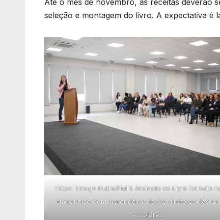
Até o mês de novembro, as receitas deverão se
seleção e montagem do livro. A expectativa é la
Fotos: Thiago Dutra/PMFI. Anúncio do Livro foi feito ho
em reunião com merendeiras (os) e diretores das u
escolares.