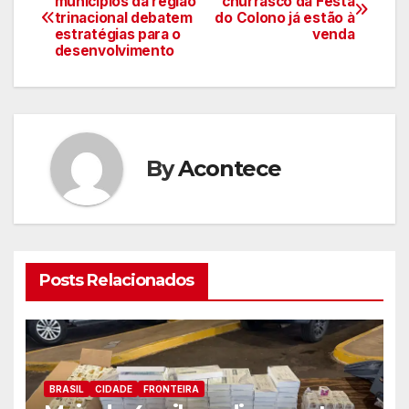
municípios da região
churrasco da Festa
trinacional debatem
do Colono já estão à
de
estratégias para o
venda
desenvolvimento
artigos
By
Acontece
Posts Relacionados
BRASIL
CIDADE
FRONTEIRA