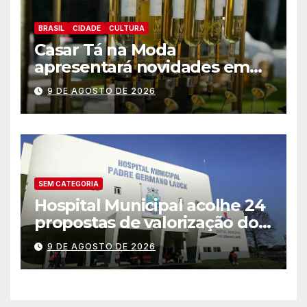
BRASIL
CIDADE
CULTURA
Casar Tá na Moda
apresentará novidades em
entretenimento para
9 DE AGOSTO DE 2026
casamentos e festas de
debutantes
SEM CATEGORIA
Hospital Municipal acolhe 24
propostas de valorização dos
trabalhadores e institui mesa
9 DE AGOSTO DE 2026
permanente de negociação