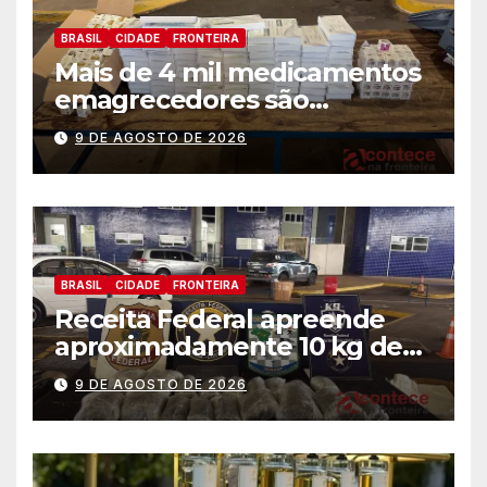
BRASIL
CIDADE
FRONTEIRA
Mais de 4 mil medicamentos
emagrecedores são
apreendidos pela Receita
9 DE AGOSTO DE 2026
Federal
BRASIL
CIDADE
FRONTEIRA
Receita Federal apreende
aproximadamente 10 kg de
substância análoga ao
9 DE AGOSTO DE 2026
capulho