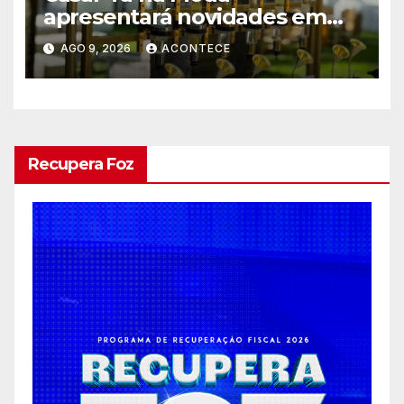
apresentará novidades em
entretenimento para
AGO 9, 2026
ACONTECE
casamentos e festas de
debutantes
Recupera Foz