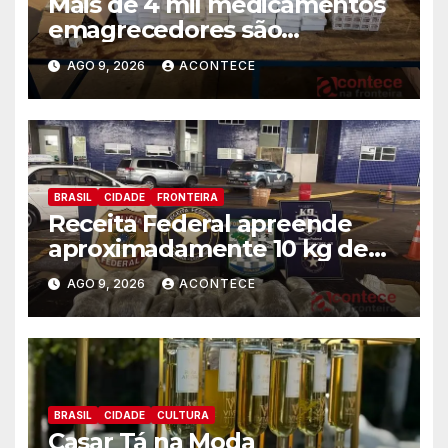
Mais de 4 mil medicamentos
emagrecedores são
apreendidos pela Receita
AGO 9, 2026
ACONTECE
Federal
BRASIL
CIDADE
FRONTEIRA
Receita Federal apreende
aproximadamente 10 kg de
substância análoga ao
AGO 9, 2026
ACONTECE
capulho
BRASIL
CIDADE
CULTURA
Casar Tá na Moda