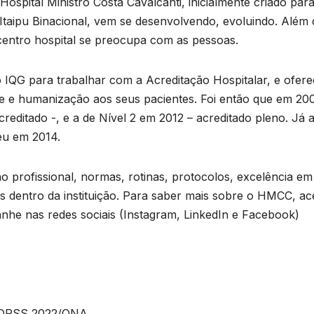
spital Ministro Costa Cavalcanti, inicialmente criado par
Itaipu Binacional, vem se desenvolvendo, evoluindo. Além 
 centro hospital se preocupa com as pessoas.
QG para trabalhar com a Acreditação Hospitalar, e ofere
 e humanização aos seus pacientes. Foi então que em 200
acreditado -, e a de Nível 2 em 2012 – acreditado pleno. Já 
eu em 2014.
o profissional, normas, rotinas, protocolos, excelência em
os dentro da instituição. Para saber mais sobre o HMCC, ac
he nas redes sociais (Instagram, LinkedIn e Facebook)
l OPSS 2022/ONA