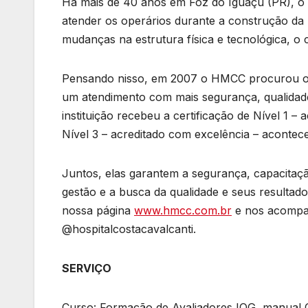
Há mais de 40 anos em Foz do Iguaçu (PR), o Ho
atender os operários durante a construção da 
mudanças na estrutura física e tecnológica, o
Pensando nisso, em 2007 o HMCC procurou o I
um atendimento com mais segurança, qualidade
instituição recebeu a certificação de Nível 1 – 
Nível 3 – acreditado com excelência – acontec
Juntos, elas garantem a segurança, capacitaçã
gestão e a busca da qualidade e seus resultad
nossa página
www.hmcc.com.br
e nos acompan
@hospitalcostacavalcanti.
SERVIÇO
Curso: Formação de Avaliadores IQG, manua