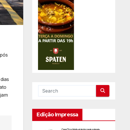
após
dias
ato
ejam
Edição Impressa