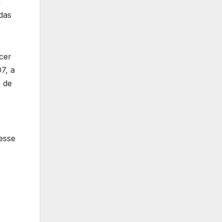
efi
a
cie
das
nte
cer
7, a
a de
esse