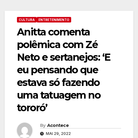
CULTURA
ENTRETENIMENTO
Anitta comenta
polêmica com Zé
Neto e sertanejos: ‘E
eu pensando que
estava só fazendo
uma tatuagem no
tororó’
By
Acontece
MAI 29, 2022