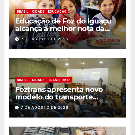
BRASIL
CIDADE
EDUCAÇÃ0
Educação de Foz do Iguaçu
alcança a melhor nota da
história no IDEB
7 DE AGOSTO DE 2026
BRASIL
CIDADE
TRANSPORTE
Foztrans apresenta novo
modelo do transporte
coletivo em audiência
7 DE AGOSTO DE 2026
pública e avança para um
sistema mais moderno e
eficiente