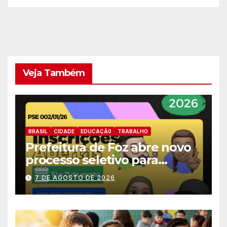
eficiente
Veja Também
BRASIL
CIDADE
EDUCAÇÃ0
TRABALHO
Prefeitura de Foz abre novo
processo seletivo para
estagiários
7 DE AGOSTO DE 2026