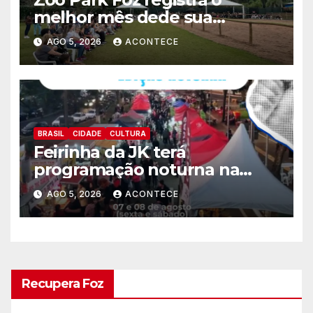
melhor mês dede sua
inauguração
AGO 5, 2026
ACONTECE
BRASIL
CIDADE
CULTURA
Feirinha da JK terá
programação noturna na
sexta (07) e sábado (08)
AGO 5, 2026
ACONTECE
Recupera Foz