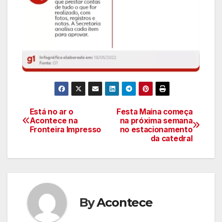
Está no ar o
Festa Maína começa
Navegação
Acontece na
na próxima semana
Fronteira Impresso
no estacionamento
de
da catedral
artigos
By
Acontece