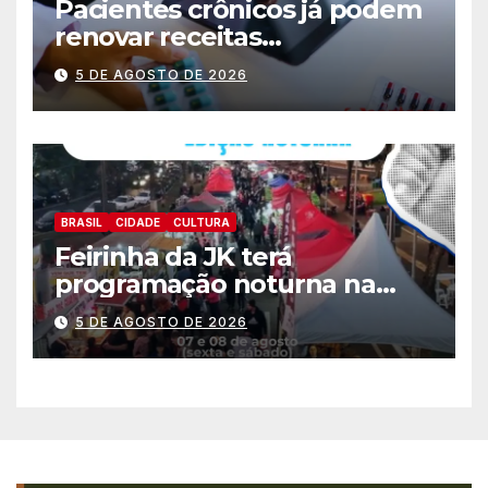
Pacientes crônicos já podem
renovar receitas
automaticamente pelo
5 DE AGOSTO DE 2026
aplicativo da Prefeitura
BRASIL
CIDADE
CULTURA
Feirinha da JK terá
programação noturna na
sexta (07) e sábado (08)
5 DE AGOSTO DE 2026