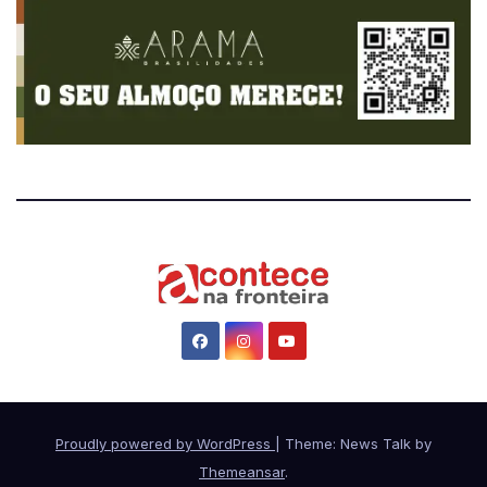
Proudly powered by WordPress
|
Theme: News Talk by
Themeansar
.