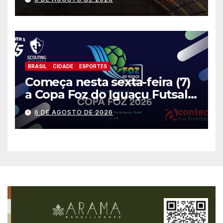
BRASIL
CIDADE
ESPORTES
Começa nesta sexta-feira (7)
a Copa Foz do Iguaçu Futsal
2026 com equipes de quatro
6 DE AGOSTO DE 2026
países