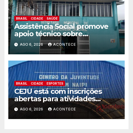
BRASIL
CIDADE
SAÚDE
Assistência Social promove
apoio técnico sobre
preparação e resposta a
AGO 6, 2026
ACONTECE
situações de emergência e
calamidade pública
BRASIL
CIDADE
ESPORTES
CEJU está com inscrições
abertas para atividades
gratuitas
AGO 6, 2026
ACONTECE