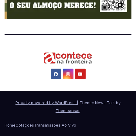
Proudly powered by WordPress
|
Theme: News Talk by
Themeansar
.
Home
Cotações
Transmissões Ao Vivo