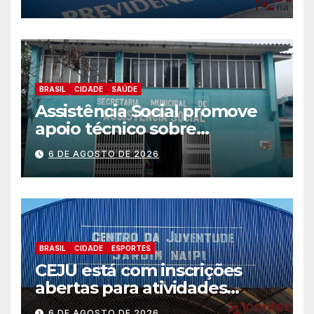
BRASIL
CIDADE
SAÚDE
Assistência Social promove
apoio técnico sobre
preparação e resposta a
6 DE AGOSTO DE 2026
situações de emergência e
calamidade pública
BRASIL
CIDADE
ESPORTES
CEJU está com inscrições
abertas para atividades
gratuitas
6 DE AGOSTO DE 2026