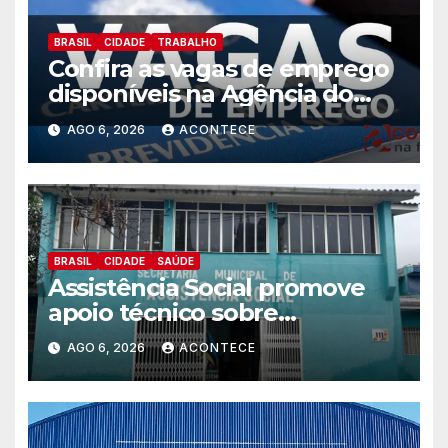
BRASIL
CIDADE
TRABALHO
Confira as vagas de emprego
disponíveis na Agência do
Trabalhador
AGO 6, 2026
ACONTECE
BRASIL
CIDADE
SAÚDE
Assistência Social promove
apoio técnico sobre
preparação e resposta a
AGO 6, 2026
ACONTECE
situações de emergência e
calamidade pública