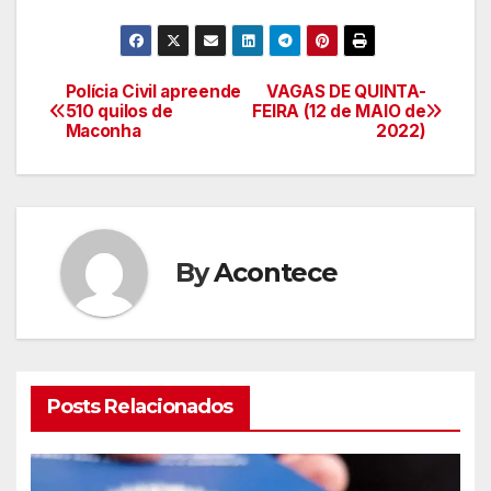
Polícia Civil apreende
VAGAS DE QUINTA-
Navegação
510 quilos de
FEIRA (12 de MAIO de
Maconha
2022)
de
artigos
By
Acontece
Posts Relacionados