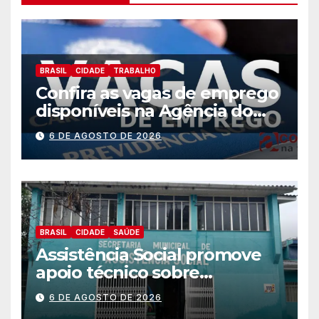
BRASIL
CIDADE
TRABALHO
Confira as vagas de emprego
disponíveis na Agência do
Trabalhador
6 DE AGOSTO DE 2026
BRASIL
CIDADE
SAÚDE
Assistência Social promove
apoio técnico sobre
preparação e resposta a
6 DE AGOSTO DE 2026
situações de emergência e