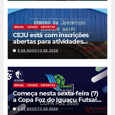
calamidade pública
BRASIL
CIDADE
ESPORTES
CEJU está com inscrições
abertas para atividades
gratuitas
6 DE AGOSTO DE 2026
BRASIL
CIDADE
ESPORTES
Começa nesta sexta-feira (7)
a Copa Foz do Iguaçu Futsal
2026 com equipes de quatro
6 DE AGOSTO DE 2026
países