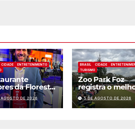
CIDADE
ENTRETENIMENTO
BRASIL
CIDADE
ENTRETENIME
O
TURISMO
taurante
Zoo Park Foz
res da Floresta
registra o melh
econhecido como
mês dede sua
E AGOSTO DE 2026
5 DE AGOSTO DE 2026
dos Lugares
inauguração
rdíveis de Foz
Iguaçu