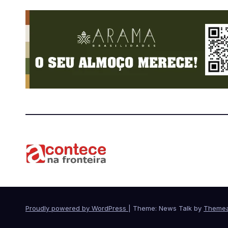
Proudly powered by WordPress
|
Theme: News Talk by
Themea