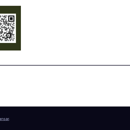
nsar
.