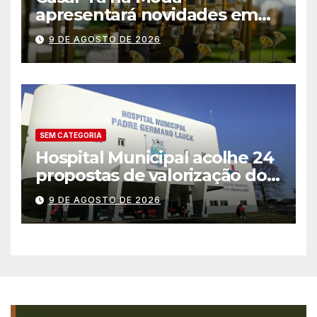
apresentará novidades em
entretenimento para
9 DE AGOSTO DE 2026
casamentos e festas de
debutantes
SEM CATEGORIA
Hospital Municipal acolhe 24
propostas de valorização dos
trabalhadores e institui mesa
9 DE AGOSTO DE 2026
permanente de negociação