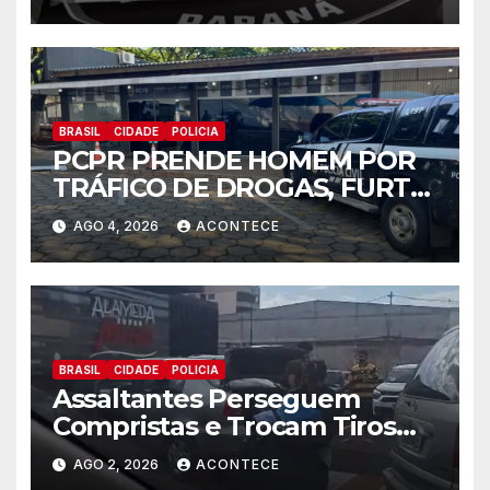
em Foz do Iguaçu
BRASIL
CIDADE
POLICIA
PCPR PRENDE HOMEM POR
TRÁFICO DE DROGAS, FURTO
DE ENERGIA E CUMPRE
AGO 4, 2026
ACONTECE
MANDADO DE BUSCA EM
FOZ DO IGUAÇU
BRASIL
CIDADE
POLICIA
Assaltantes Perseguem
Compristas e Trocam Tiros
Com Policial de Folga
AGO 2, 2026
ACONTECE