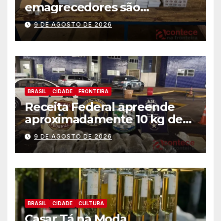
emagrecedores são
apreendidos pela Receita
9 DE AGOSTO DE 2026
Federal
BRASIL
CIDADE
FRONTEIRA
Receita Federal apreende
aproximadamente 10 kg de
substância análoga ao
9 DE AGOSTO DE 2026
capulho
BRASIL
CIDADE
CULTURA
Casar Tá na Moda