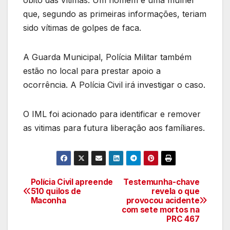
óbito das vítimas. Um homem e uma mulher
que, segundo as primeiras informações, teriam
sido vítimas de golpes de faca.
A Guarda Municipal, Polícia Militar também
estão no local para prestar apoio a
ocorrência. A Polícia Civil irá investigar o caso.
O IML foi acionado para identificar e remover
as vitimas para futura liberação aos famíliares.
Polícia Civil apreende
Testemunha-chave
Navegação
510 quilos de
revela o que
Maconha
provocou acidente
de
com sete mortos na
PRC 467
artigos