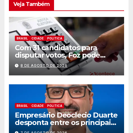
Veja Também
BRASIL
CIDADE
POLITICA
Com 31 candidatos para
disputar votos, Foz pode
perder representatividade
8 DE AGOSTO DE 2026
BRASIL
CIDADE
POLITICA
Empresário Deoclecio Duarte
desponta entre os principais
nomes do União Brasil para
7 DE AGOSTO DE 2026