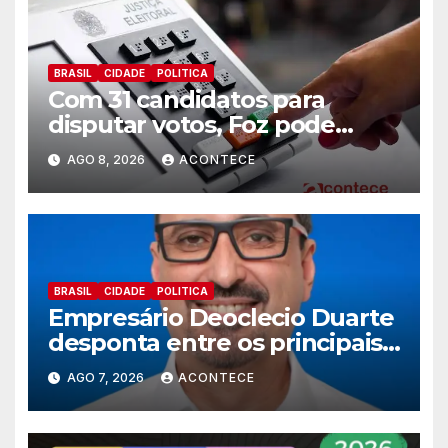
BRASIL
CIDADE
POLITICA
Com 31 candidatos para
disputar votos, Foz pode
perder representatividade
AGO 8, 2026
ACONTECE
BRASIL
CIDADE
POLITICA
Empresário Deoclecio Duarte
desponta entre os principais
nomes do União Brasil para
AGO 7, 2026
ACONTECE
deputado estadual