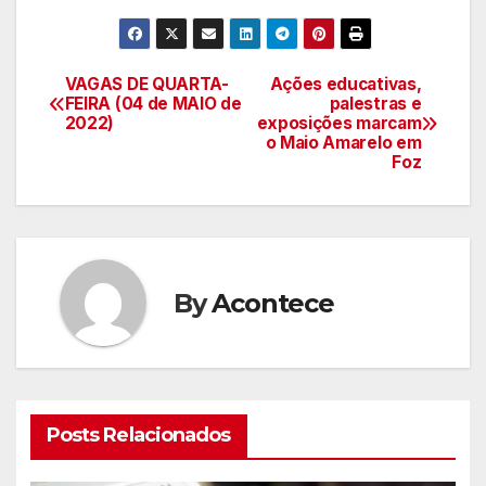
VAGAS DE QUARTA-
Ações educativas,
Navegação
FEIRA (04 de MAIO de
palestras e
2022)
exposições marcam
de
o Maio Amarelo em
Foz
artigos
By
Acontece
Posts Relacionados