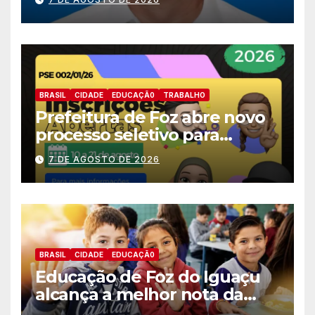
deputado estadual
BRASIL
CIDADE
EDUCAÇÃ0
TRABALHO
Prefeitura de Foz abre novo
processo seletivo para
estagiários
7 DE AGOSTO DE 2026
BRASIL
CIDADE
EDUCAÇÃ0
Educação de Foz do Iguaçu
alcança a melhor nota da
história no IDEB