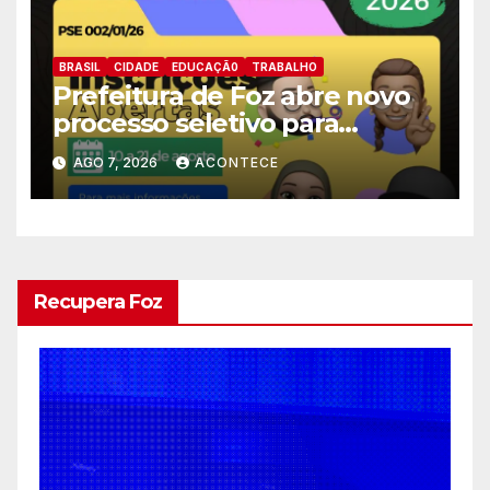
BRASIL
CIDADE
EDUCAÇÃ0
TRABALHO
Prefeitura de Foz abre novo
processo seletivo para
estagiários
AGO 7, 2026
ACONTECE
Recupera Foz