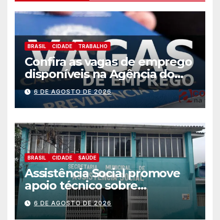
BRASIL
CIDADE
TRABALHO
Confira as vagas de emprego
disponíveis na Agência do
Trabalhador
6 DE AGOSTO DE 2026
BRASIL
CIDADE
SAÚDE
Assistência Social promove
apoio técnico sobre
preparação e resposta a
6 DE AGOSTO DE 2026
situações de emergência e