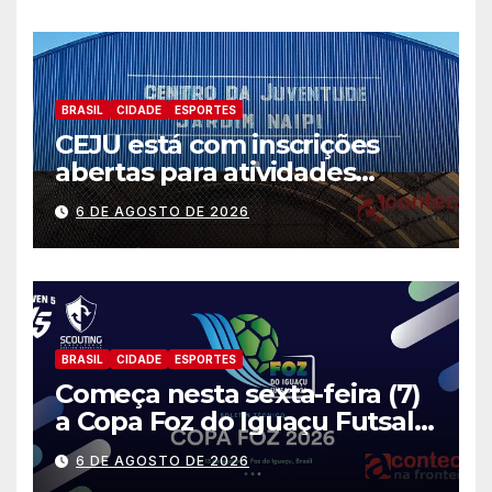
calamidade pública
BRASIL
CIDADE
ESPORTES
CEJU está com inscrições
abertas para atividades
gratuitas
6 DE AGOSTO DE 2026
BRASIL
CIDADE
ESPORTES
Começa nesta sexta-feira (7)
a Copa Foz do Iguaçu Futsal
2026 com equipes de quatro
6 DE AGOSTO DE 2026
países