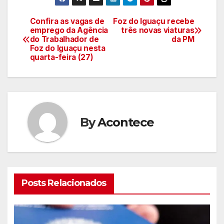
Confira as vagas de
Foz do Iguaçu recebe
Navegação
emprego da Agência
três novas viaturas
do Trabalhador de
da PM
de
Foz do Iguaçu nesta
quarta-feira (27)
artigos
By
Acontece
Posts Relacionados