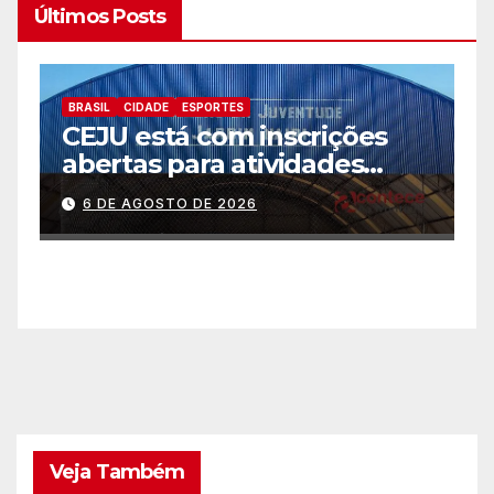
Últimos Posts
BRASIL
CIDADE
ESPORTES
B
CEJU está com inscrições
C
abertas para atividades
a
gratuitas
2
6 DE AGOSTO DE 2026
p
Veja Também