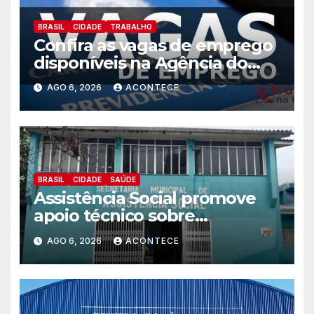
BRASIL
CIDADE
TRABALHO
Confira as vagas de emprego
disponíveis na Agência do
Trabalhador
AGO 6, 2026
ACONTECE
BRASIL
CIDADE
SAÚDE
Assistência Social promove
apoio técnico sobre
preparação e resposta a
AGO 6, 2026
ACONTECE
situações de emergência e
calamidade pública