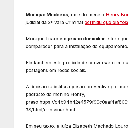
Monique Medeiros
, mãe do menino
Henry Bor
judicial da 2ª Vara Criminal
permitiu que ela fos
Monique ficará em
prisão domiciliar
e terá qu
comparecer para a instalação do equipamento. 
Ela também está proibida de conversar com qu
postagens em redes sociais.
A decisão substitui a prisão preventiva por m
padrasto do menino Henry,
preso.https://c4b94b42e4579f90c0aaf4ef8009
38/html/container.html
Em seu texto, a juíza Elizabeth Machado Lou