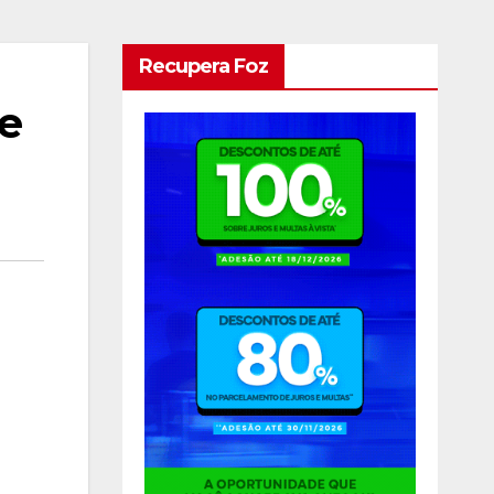
Recupera Foz
ãe