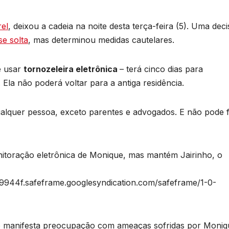
el
, deixou a cadeia na noite desta terça-feira (5). Uma dec
se solta
, mas determinou medidas cautelares.
e usar
tornozeleira eletrônica
– terá cinco dias para
Ela não poderá voltar para a antiga residência.
alquer pessoa, exceto parentes e advogados. E não pode 
onitoração eletrônica de Monique, mas mantém Jairinho, o
944f.safeframe.googlesyndication.com/safeframe/1-0-
ro manifesta preocupação com ameaças sofridas por Moniq