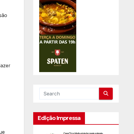
isão
fazer
Edição Impressa
ue