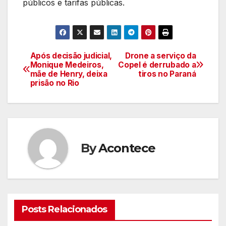
públicos e tarifas públicas.
Após decisão judicial,
Drone a serviço da
Navegação
Monique Medeiros,
Copel é derrubado a
mãe de Henry, deixa
tiros no Paraná
de
prisão no Rio
artigos
By
Acontece
Posts Relacionados