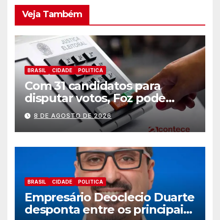
Veja Também
BRASIL
CIDADE
POLITICA
Com 31 candidatos para
disputar votos, Foz pode
perder representatividade
8 DE AGOSTO DE 2026
BRASIL
CIDADE
POLITICA
Empresário Deoclecio Duarte
desponta entre os principais