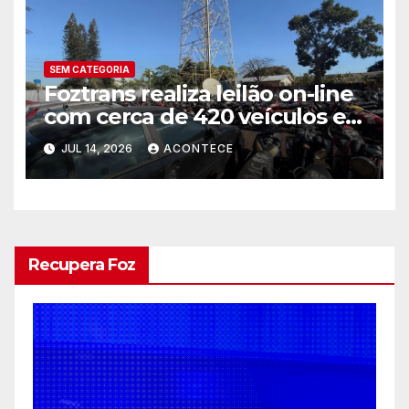
SEM CATEGORIA
Foztrans realiza leilão on-line
com cerca de 420 veículos e
sucatas
JUL 14, 2026
ACONTECE
Recupera Foz