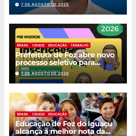
nomes do União Brasil para
7 DE AGOSTO DE 2026
deputado estadual
BRASIL
CIDADE
EDUCAÇÃ0
TRABALHO
Prefeitura de Foz abre novo
processo seletivo para
estagiários
7 DE AGOSTO DE 2026
BRASIL
CIDADE
EDUCAÇÃ0
Educação de Foz do Iguaçu
alcança a melhor nota da