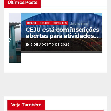
Últimos Posts
BRASIL
CIDADE
ESPORTES
B
CEJU está com inscrições
C
abertas para atividades
a
gratuitas
2
6 DE AGOSTO DE 2026
p
Veja Também