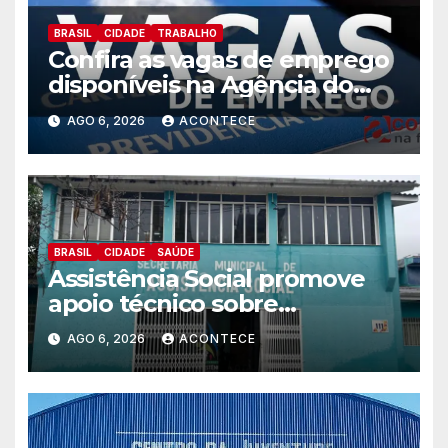
BRASIL
CIDADE
TRABALHO
Confira as vagas de emprego
disponíveis na Agência do
Trabalhador
AGO 6, 2026
ACONTECE
BRASIL
CIDADE
SAÚDE
Assistência Social promove
apoio técnico sobre
preparação e resposta a
AGO 6, 2026
ACONTECE
situações de emergência e
calamidade pública