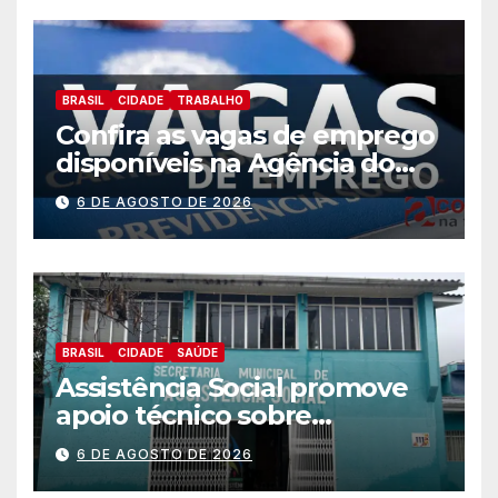
BRASIL
CIDADE
TRABALHO
Confira as vagas de emprego
disponíveis na Agência do
Trabalhador
6 DE AGOSTO DE 2026
BRASIL
CIDADE
SAÚDE
Assistência Social promove
apoio técnico sobre
preparação e resposta a
6 DE AGOSTO DE 2026
situações de emergência e