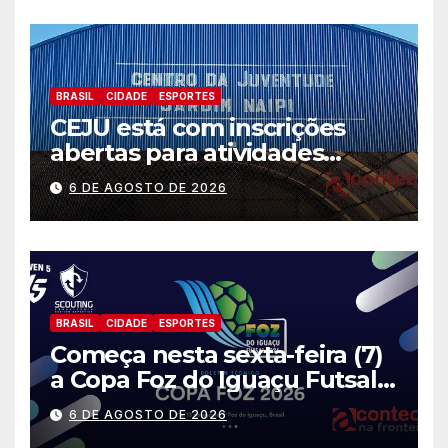
calamidade pública
BRASIL
CIDADE
ESPORTES
CEJU está com inscrições
abertas para atividades
gratuitas
6 DE AGOSTO DE 2026
BRASIL
CIDADE
ESPORTES
Começa nesta sexta-feira (7)
a Copa Foz do Iguaçu Futsal
2026 com equipes de quatro
6 DE AGOSTO DE 2026
países