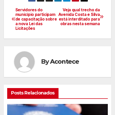
Servidores do
Veja qual trecho da
Navegação
município participam
Avenida Costa e Silva
de capacitação sobre
está interditado para
de
a nova Lei das
obras nesta semana
Licitações
artigos
By
Acontece
Posts Relacionados