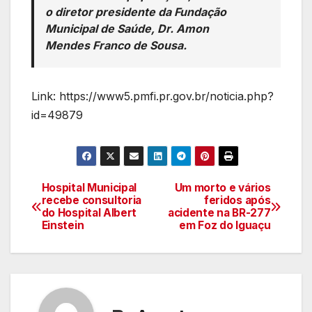
o diretor presidente da Fundação
Municipal de Saúde, Dr. Amon
Mendes Franco de Sousa.
Link: https://www5.pmfi.pr.gov.br/noticia.php?
id=49879
Hospital Municipal
Um morto e vários
Navegação
recebe consultoria
feridos após
do Hospital Albert
acidente na BR-277
de
Einstein
em Foz do Iguaçu
artigos