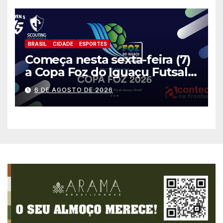
BRASIL
CIDADE
ESPORTES
Começa nesta sexta-feira (7)
a Copa Foz do Iguaçu Futsal
2026 com equipes de quatro
6 DE AGOSTO DE 2026
países