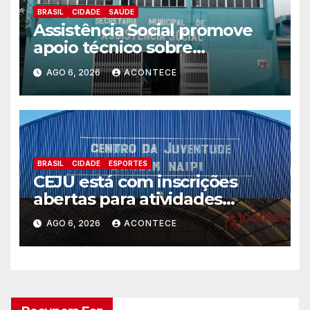
BRASIL
CIDADE
SAÚDE
Assistência Social promove
apoio técnico sobre
preparação e resposta a
AGO 6, 2026
ACONTECE
situações de emergência e
calamidade pública
BRASIL
CIDADE
ESPORTES
CEJU está com inscrições
abertas para atividades
gratuitas
AGO 6, 2026
ACONTECE