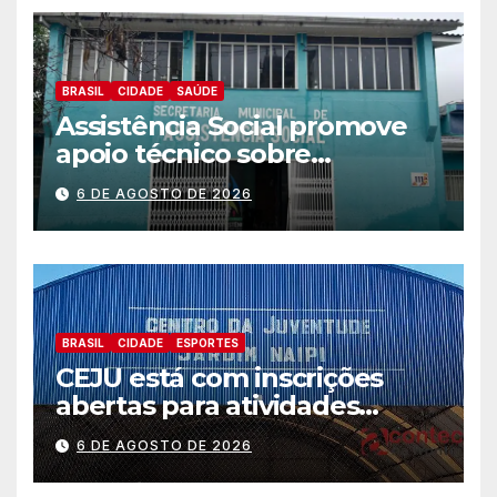
BRASIL
CIDADE
SAÚDE
Assistência Social promove
apoio técnico sobre
preparação e resposta a
6 DE AGOSTO DE 2026
situações de emergência e
calamidade pública
BRASIL
CIDADE
ESPORTES
CEJU está com inscrições
abertas para atividades
gratuitas
6 DE AGOSTO DE 2026