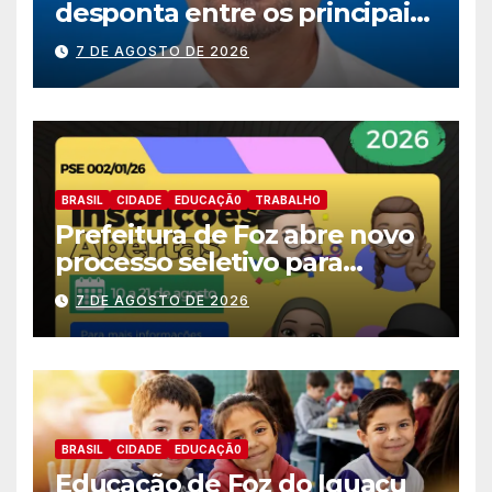
desponta entre os principais
nomes do União Brasil para
7 DE AGOSTO DE 2026
deputado estadual
BRASIL
CIDADE
EDUCAÇÃ0
TRABALHO
Prefeitura de Foz abre novo
processo seletivo para
estagiários
7 DE AGOSTO DE 2026
BRASIL
CIDADE
EDUCAÇÃ0
Educação de Foz do Iguaçu