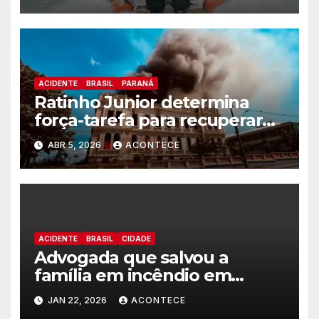
ACIDENTE
BRASIL
PARANÁ
Ratinho Junior determina
força-tarefa para recuperar
prédio do Instituto de
ABR 5, 2026
ACONTECE
Educação de Paranaguá
ACIDENTE
BRASIL
CIDADE
Advogada que salvou a
família em incêndio em
edificio recebe alta médica
JAN 22, 2026
ACONTECE