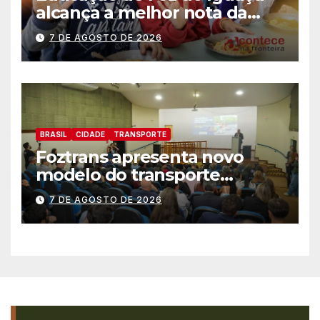
alcança a melhor nota da
história no IDEB
7 DE AGOSTO DE 2026
BRASIL
CIDADE
TRANSPORTE
Foztrans apresenta novo
modelo do transporte
coletivo em audiência
7 DE AGOSTO DE 2026
pública e avança para um
sistema mais moderno e
eficiente