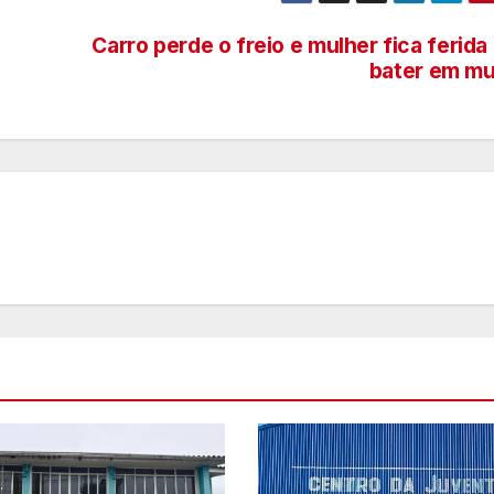
Carro perde o freio e mulher fica ferida
bater em m