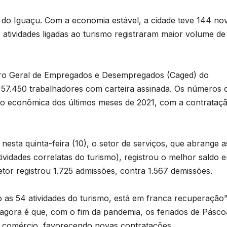
do Iguaçu. Com a economia estável, a cidade teve 144 no
 atividades ligadas ao turismo registraram maior volume de
stro Geral de Empregados e Desempregados (Caged) do
 57.450 trabalhadores com carteira assinada. Os números 
o econômica dos últimos meses de 2021, com a contrataç
esta quinta-feira (10), o setor de serviços, que abrange a
ividades correlatas do turismo), registrou o melhor saldo 
tor registrou 1.725 admissões, contra 1.567 demissões.
 as 54 atividades do turismo, está em franca recuperação”
va agora é que, com o fim da pandemia, os feriados de Pásco
 comércio, favorecendo novas contratações.