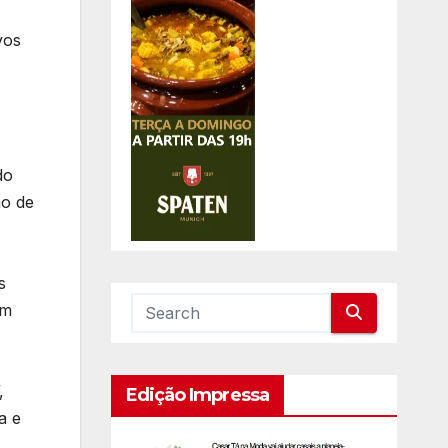
vos
do
ão de
s
em
,
Edição Impressa
a e