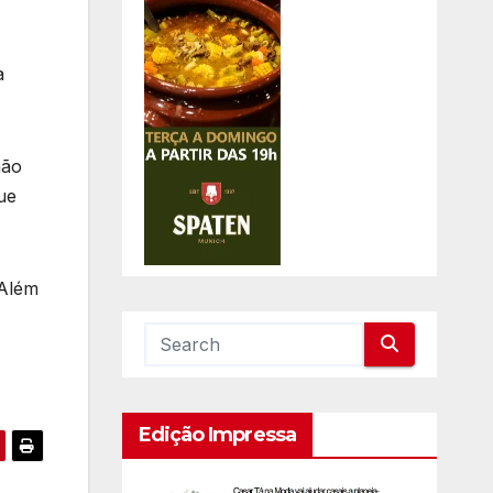
a
hão
ue
 Além
Edição Impressa