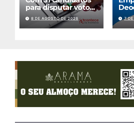
para disputar votos,
Deoc
Foz pode perder
desp
8 DE AGOSTO DE 2026
7 D
representatividade
prin
Uniã
dep