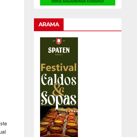
ARAMA
ste
ual